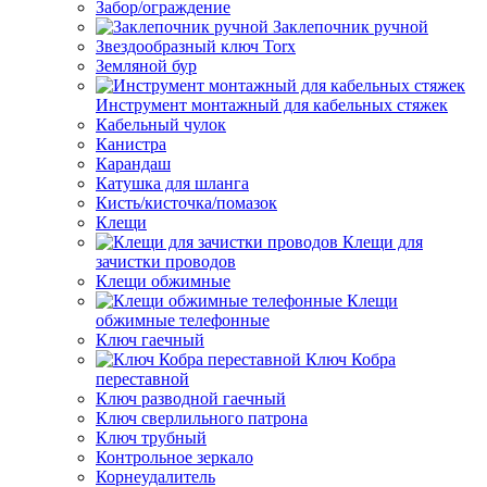
Забор/ограждение
Заклепочник ручной
Звездообразный ключ Torx
Земляной бур
Инструмент монтажный для кабельных стяжек
Кабельный чулок
Канистра
Карандаш
Катушка для шланга
Кисть/кисточка/помазок
Клещи
Клещи для
зачистки проводов
Клещи обжимные
Клещи
обжимные телефонные
Ключ гаечный
Ключ Кобра
переставной
Ключ разводной гаечный
Ключ сверлильного патрона
Ключ трубный
Контрольное зеркало
Корнеудалитель