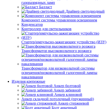
газоразрядных ламп
Балласт
Драйвер светодиодный
Компонент системы управления освещением
Конденсатор
Контроллер для светильников
Стартер/импульсно-зажигающее устройство (ИЗУ)
Трансформатор высоковольтного розжига
Трансформатор для низковольтной системы
освещения/низковольтной галогенной лампы
накаливания
Изделия крепежные
Анкер болтовой
Анкер забивной
Анкер клиновой
Анкер складной потолочный (пружинный)
Анкер стержневой
Болт анкерный