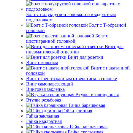
Болт с полукруглой головкой и квадратным
подголовком
Болт с Т-образной
головкой
Болт с
шестигранной головкой
Винт для
пневматической отвертки
Винт для розетки
Винт с кольцом
Винт с накатанной
головкой
Винт с шестигранным отверстием в головке
Винт самонарезающий
Винтовая заклепка
Втулка изолирующая
Втулка резьбовая
Гайка барашковая
Гайка длинная
Гайка закладная
Гайка квадратная
Гайка колпачковая
Гайка скользящая