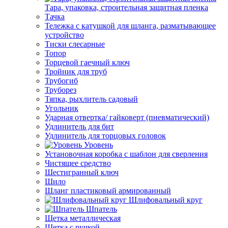
Тара, упаковка, строительная защитная пленка
Тачка
Тележка с катушкой для шланга, разматывающее
устройство
Тиски слесарные
Топор
Торцевой гаечный ключ
Тройник для труб
Трубогиб
Труборез
Тяпка, рыхлитель садовый
Угольник
Ударная отвертка/ гайковерт (пневматический)
Удлинитель для бит
Удлинитель для торцовых головок
Уровень
Установочная коробка с шаблон для сверления
Чистящее средство
Шестигранный ключ
Шило
Шланг пластиковый армированный
Шлифовальный круг
Шпатель
Щетка металлическая
Щетка с ручкой