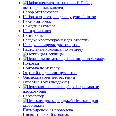
Набор
шестигранных ключей
Набор экстракторов
Набор экстракторов для шурупов/винтов
Навесной замок
Наждачная бумага
Накидной ключ
Напильник
Насадка крестообразная для отвертки
Насадка шлицевая для отвертки
Настольные ножницы по металлу
Ножницы
Ножницы по металлу
Ножовка
Ножовка по металлу
Огранайзер для инструментов
Опрыскиватель для растений
Отвертка Torx (звездочка)
Переставные
плоскогубцы
Перфоратор
Пистолет для
картриджей
Пломбировочная проволока
Пневматический молоток