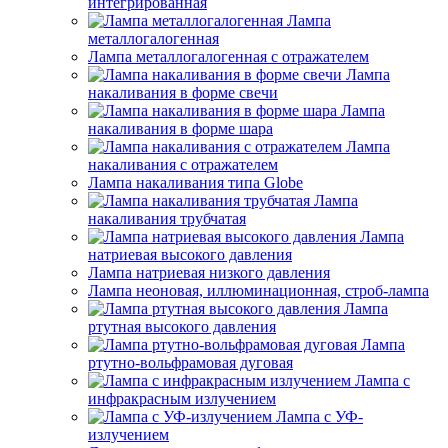
интегрированная
Лампа
металлогалогенная
Лампа металлогалогенная с отражателем
Лампа
накаливания в форме свечи
Лампа
накаливания в форме шара
Лампа
накаливания с отражателем
Лампа накаливания типа Globe
Лампа
накаливания трубчатая
Лампа
натриевая высокого давления
Лампа натриевая низкого давления
Лампа неоновая, иллюминационная, строб-лампа
Лампа
ртутная высокого давления
Лампа
ртутно-вольфрамовая дуговая
Лампа с
инфракрасным излучением
Лампа с УФ-
излучением