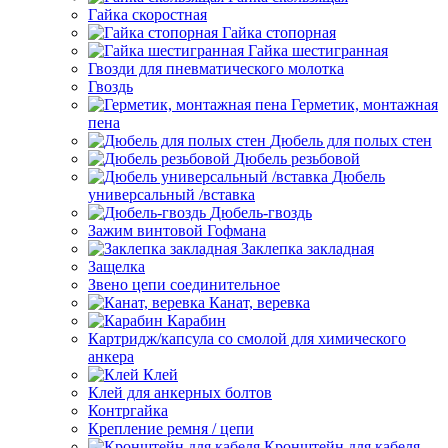
Гайка скоростная
Гайка стопорная
Гайка шестигранная
Гвозди для пневматического молотка
Гвоздь
Герметик, монтажная
пена
Дюбель для полых стен
Дюбель резьбовой
Дюбель
универсальный /вставка
Дюбель-гвоздь
Зажим винтовой Гофмана
Заклепка закладная
Защелка
Звено цепи соединительное
Канат, веревка
Карабин
Картридж/капсула со смолой для химического
анкера
Клей
Клей для анкерных болтов
Контргайка
Крепление ремня / цепи
Кронштейн для кабеля