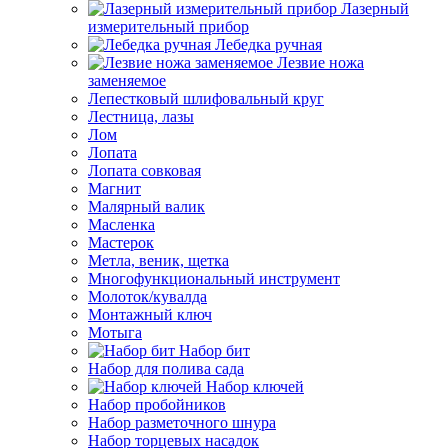
Лазерный
измерительный прибор
Лебедка ручная
Лезвие ножа
заменяемое
Лепестковый шлифовальный круг
Лестница, лазы
Лом
Лопата
Лопата совковая
Магнит
Малярный валик
Масленка
Мастерок
Метла, веник, щетка
Многофункциональный инструмент
Молоток/кувалда
Монтажный ключ
Мотыга
Набор бит
Набор для полива сада
Набор ключей
Набор пробойников
Набор разметочного шнура
Набор торцевых насадок