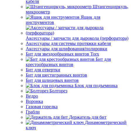
кабеля
Штангенциркуль,
микроометр
Ящик для
инструментов
Аксессуары / запчасти для дырокола (перфоратора)
Аксессуары для системы протяжки кабеля
Аксессуары для шлифования/полировки
Бит для звездообразных винтов Torx
Бит для
крестообразных винтов
Бит для отвертки
Бит для шестигранных винтов
Бит для шлицевых винтов
Блок для подъемника
Болторез
Ведро
Воронка
Газовая горелка
Грабли
Держатель для бит
Динамометрический
ключ