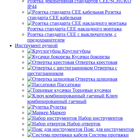
Розетка декоративная стандартов CEE/SCHUKO
IP44
Розетка
стандарта СЕЕ кабельная
Розетка стандарта СЕЕ накладного монтажа
Розетка стандарта СЕЕ с выключателем, с
предохранителем
Инструмент ручной
Круглогубцы
Кусачки бокорезы
Отвертка крестовая
Отвертка с
шестигранником
Отвертка шлицевая
Пассатижи
Торцевые кусачки
Ключ
комбинированный гаечный
Рулетка
Маркер
Набор инструментов
Набор отверток
Пояс для инструментов
Система протяжки