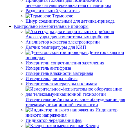
Приводная головка для позиционного
переключателя/переключателя с шарниром
Разделительный усилитель
Термореле
Шнур соединительный для датчика-привода
Контрольно-измерительные приборы
Аксессуары для измерительных приборов
Анализатор качества электроэнергии
Датчик температуры для КИП
Детектор скрытой
проводки
Измерители сопротивления заземления
Измеритель антифриза
Измеритель влажности материала
Измеритель длины кабеля
Измеритель температуры и климата
Измерительное-/испытательное оборудование для
телекоммуникационной технологии
Индикатор
низкого напряжения
Индикатор чередования фаз
Клещи