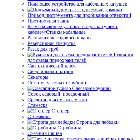
Подающее устройство для кабельных катушек
Подъемный домкрат
Привод инструмента для пробивания отверстий
Протирочная ткань
Разматывающее устройство для катушек с
кабелем/Станки кабельные
Распылитель садового шланга
Реверсивная трещотка
Резак для труб
Рукоятки
для съема предохранителей
Сантехнический ключ
Сверлильный патрон
Секаторы
Система угловых струбцин
Слесарное зубило
Совок садовый, посадочный
Средство для смазки, масло
Стамеска
Степлер
Стремянка
Стропа для лебедки
Струбцина
Съемник шкива