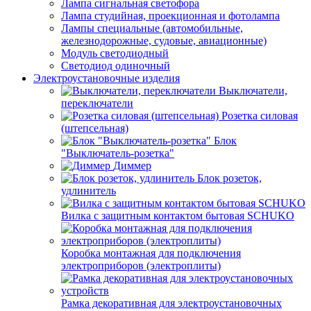
Лампа сигнальная светофора
Лампа студийная, проекционная и фотолампа
Лампы специальные (автомобильные,
железнодорожные, судовые, авиационные)
Модуль светодиодный
Светодиод одиночный
Электроустановочные изделия
Выключатели,
переключатели
Розетка силовая
(штепсельная)
Блок
"Выключатель-розетка"
Диммер
Блок розеток,
удлинитель
Вилка с защитным контактом бытовая SCHUKO
Коробка монтажная для подключения
электроприборов (электроплиты)
Рамка декоративная для электроустановочных