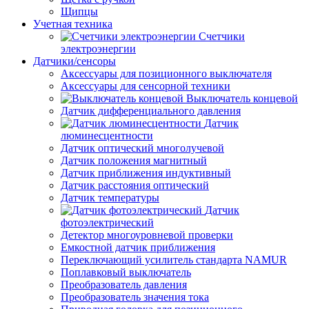
Щипцы
Учетная техника
Счетчики
электроэнергии
Датчики/сенсоры
Аксессуары для позиционного выключателя
Аксессуары для сенсорной техники
Выключатель концевой
Датчик дифференциального давления
Датчик
люминесцентности
Датчик оптический многолучевой
Датчик положения магнитный
Датчик приближения индуктивный
Датчик расстояния оптический
Датчик температуры
Датчик
фотоэлектрический
Детектор многоуровневой проверки
Емкостной датчик приближения
Переключающий усилитель стандарта NAMUR
Поплавковый выключатель
Преобразователь давления
Преобразователь значения тока