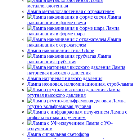
Лампа
металлогалогенная
Лампа металлогалогенная с отражателем
Лампа
накаливания в форме свечи
Лампа
накаливания в форме шара
Лампа
накаливания с отражателем
Лампа накаливания типа Globe
Лампа
накаливания трубчатая
Лампа
натриевая высокого давления
Лампа натриевая низкого давления
Лампа неоновая, иллюминационная, строб-лампа
Лампа
ртутная высокого давления
Лампа
ртутно-вольфрамовая дуговая
Лампа с
инфракрасным излучением
Лампа с УФ-
излучением
Лампа сигнальная светофора