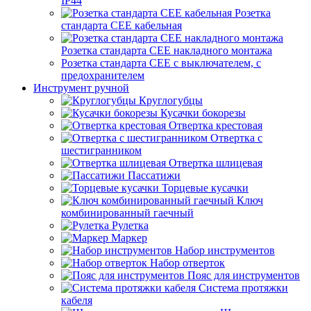
IP44
Розетка
стандарта СЕЕ кабельная
Розетка стандарта СЕЕ накладного монтажа
Розетка стандарта СЕЕ с выключателем, с
предохранителем
Инструмент ручной
Круглогубцы
Кусачки бокорезы
Отвертка крестовая
Отвертка с
шестигранником
Отвертка шлицевая
Пассатижи
Торцевые кусачки
Ключ
комбинированный гаечный
Рулетка
Маркер
Набор инструментов
Набор отверток
Пояс для инструментов
Система протяжки
кабеля