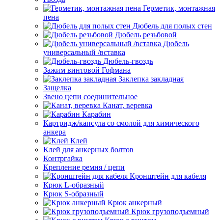
Герметик, монтажная
пена
Дюбель для полых стен
Дюбель резьбовой
Дюбель
универсальный /вставка
Дюбель-гвоздь
Зажим винтовой Гофмана
Заклепка закладная
Защелка
Звено цепи соединительное
Канат, веревка
Карабин
Картридж/капсула со смолой для химического
анкера
Клей
Клей для анкерных болтов
Контргайка
Крепление ремня / цепи
Кронштейн для кабеля
Крюк L-образный
Крюк S-образный
Крюк анкерный
Крюк грузоподъемный