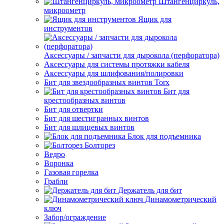
Штангенциркуль,
микроометр
Ящик для
инструментов
Аксессуары / запчасти для дырокола (перфоратора)
Аксессуары для системы протяжки кабеля
Аксессуары для шлифования/полировки
Бит для звездообразных винтов Torx
Бит для
крестообразных винтов
Бит для отвертки
Бит для шестигранных винтов
Бит для шлицевых винтов
Блок для подъемника
Болторез
Ведро
Воронка
Газовая горелка
Грабли
Держатель для бит
Динамометрический
ключ
Забор/ограждение