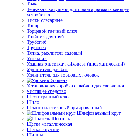
Тачка
Тележка с катушкой для шланга, разматывающее
устройство
Тиски слесарные
Топор
Торцевой гаечный ключ
Тройник для труб
Трубогиб
Труборез
Тяпка, рыхлитель садовый
Угольник
Ударная отвертка/ гайковерт (пневматический)
Удлинитель для бит
Удлинитель для торцовых головок
Уровень
Установочная коробка с шаблон для сверления
Чистящее средство
Шестигранный ключ
Шило
Шланг пластиковый армированный
Шлифовальный круг
Шпатель
Щетка металлическая
Щетка с ручкой
Щипцы