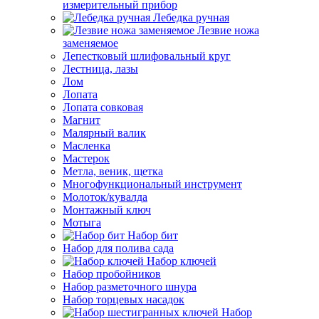
измерительный прибор
Лебедка ручная
Лезвие ножа
заменяемое
Лепестковый шлифовальный круг
Лестница, лазы
Лом
Лопата
Лопата совковая
Магнит
Малярный валик
Масленка
Мастерок
Метла, веник, щетка
Многофункциональный инструмент
Молоток/кувалда
Монтажный ключ
Мотыга
Набор бит
Набор для полива сада
Набор ключей
Набор пробойников
Набор разметочного шнура
Набор торцевых насадок
Набор