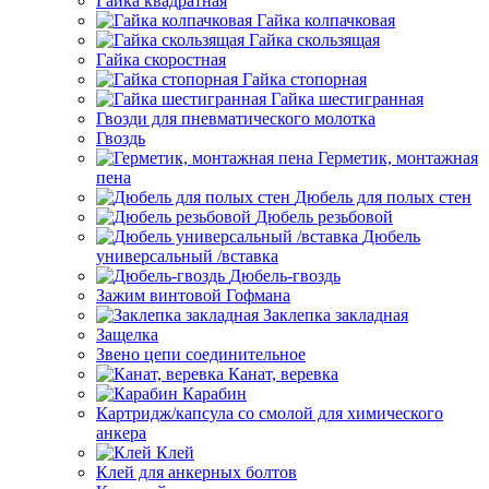
Гайка квадратная
Гайка колпачковая
Гайка скользящая
Гайка скоростная
Гайка стопорная
Гайка шестигранная
Гвозди для пневматического молотка
Гвоздь
Герметик, монтажная
пена
Дюбель для полых стен
Дюбель резьбовой
Дюбель
универсальный /вставка
Дюбель-гвоздь
Зажим винтовой Гофмана
Заклепка закладная
Защелка
Звено цепи соединительное
Канат, веревка
Карабин
Картридж/капсула со смолой для химического
анкера
Клей
Клей для анкерных болтов