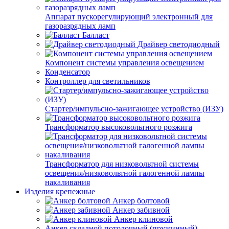
Аппарат пускорегулирующий электронный для
газоразрядных ламп
Балласт
Драйвер светодиодный
Компонент системы управления освещением
Конденсатор
Контроллер для светильников
Стартер/импульсно-зажигающее устройство (ИЗУ)
Трансформатор высоковольтного розжига
Трансформатор для низковольтной системы
освещения/низковольтной галогенной лампы
накаливания
Изделия крепежные
Анкер болтовой
Анкер забивной
Анкер клиновой
Анкер складной потолочный (пружинный)