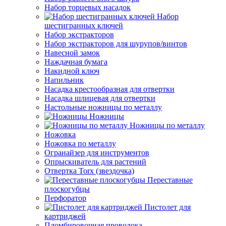
Набор торцевых насадок
Набор
шестигранных ключей
Набор экстракторов
Набор экстракторов для шурупов/винтов
Навесной замок
Наждачная бумага
Накидной ключ
Напильник
Насадка крестообразная для отвертки
Насадка шлицевая для отвертки
Настольные ножницы по металлу
Ножницы
Ножницы по металлу
Ножовка
Ножовка по металлу
Огранайзер для инструментов
Опрыскиватель для растений
Отвертка Torx (звездочка)
Переставные
плоскогубцы
Перфоратор
Пистолет для
картриджей
Пломбировочная проволока