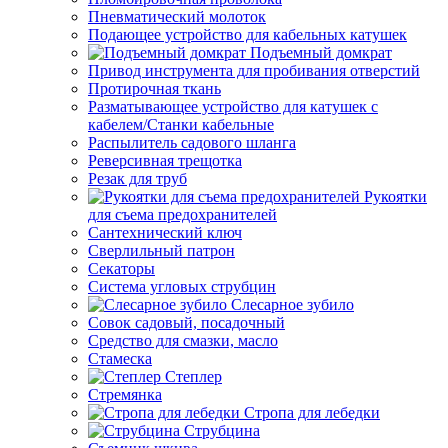
Пневматический молоток
Подающее устройство для кабельных катушек
Подъемный домкрат
Привод инструмента для пробивания отверстий
Протирочная ткань
Разматывающее устройство для катушек с
кабелем/Станки кабельные
Распылитель садового шланга
Реверсивная трещотка
Резак для труб
Рукоятки
для съема предохранителей
Сантехнический ключ
Сверлильный патрон
Секаторы
Система угловых струбцин
Слесарное зубило
Совок садовый, посадочный
Средство для смазки, масло
Стамеска
Степлер
Стремянка
Стропа для лебедки
Струбцина