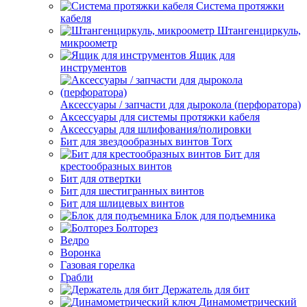
Система протяжки
кабеля
Штангенциркуль,
микроометр
Ящик для
инструментов
Аксессуары / запчасти для дырокола (перфоратора)
Аксессуары для системы протяжки кабеля
Аксессуары для шлифования/полировки
Бит для звездообразных винтов Torx
Бит для
крестообразных винтов
Бит для отвертки
Бит для шестигранных винтов
Бит для шлицевых винтов
Блок для подъемника
Болторез
Ведро
Воронка
Газовая горелка
Грабли
Держатель для бит
Динамометрический