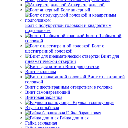
Анкер стержневой
Болт анкерный
Болт с полукруглой головкой и квадратным
подголовком
Болт с Т-образной
головкой
Болт с
шестигранной головкой
Винт для
пневматической отвертки
Винт для розетки
Винт с кольцом
Винт с накатанной
головкой
Винт с шестигранным отверстием в головке
Винт самонарезающий
Винтовая заклепка
Втулка изолирующая
Втулка резьбовая
Гайка барашковая
Гайка длинная
Гайка закладная