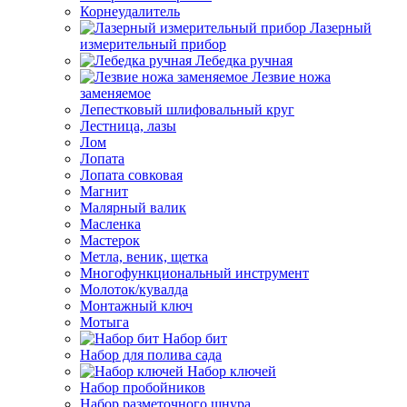
Корнеудалитель
Лазерный
измерительный прибор
Лебедка ручная
Лезвие ножа
заменяемое
Лепестковый шлифовальный круг
Лестница, лазы
Лом
Лопата
Лопата совковая
Магнит
Малярный валик
Масленка
Мастерок
Метла, веник, щетка
Многофункциональный инструмент
Молоток/кувалда
Монтажный ключ
Мотыга
Набор бит
Набор для полива сада
Набор ключей
Набор пробойников
Набор разметочного шнура