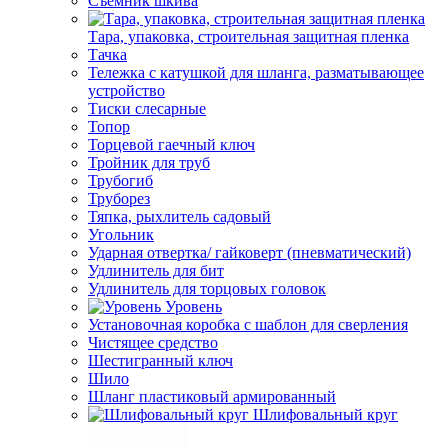
Съемник шкива
Тара, упаковка, строительная защитная пленка
Тачка
Тележка с катушкой для шланга, разматывающее
устройство
Тиски слесарные
Топор
Торцевой гаечный ключ
Тройник для труб
Трубогиб
Труборез
Тяпка, рыхлитель садовый
Угольник
Ударная отвертка/ гайковерт (пневматический)
Удлинитель для бит
Удлинитель для торцовых головок
Уровень
Установочная коробка с шаблон для сверления
Чистящее средство
Шестигранный ключ
Шило
Шланг пластиковый армированный
Шлифовальный круг