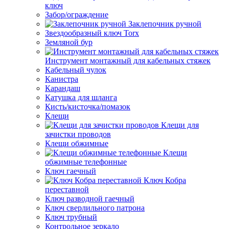
ключ
Забор/ограждение
Заклепочник ручной
Звездообразный ключ Torx
Земляной бур
Инструмент монтажный для кабельных стяжек
Кабельный чулок
Канистра
Карандаш
Катушка для шланга
Кисть/кисточка/помазок
Клещи
Клещи для
зачистки проводов
Клещи обжимные
Клещи
обжимные телефонные
Ключ гаечный
Ключ Кобра
переставной
Ключ разводной гаечный
Ключ сверлильного патрона
Ключ трубный
Контрольное зеркало