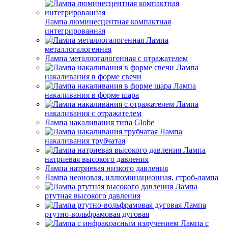
Лампа люминесцентная компактная
интегрированная
Лампа
металлогалогенная
Лампа металлогалогенная с отражателем
Лампа
накаливания в форме свечи
Лампа
накаливания в форме шара
Лампа
накаливания с отражателем
Лампа накаливания типа Globe
Лампа
накаливания трубчатая
Лампа
натриевая высокого давления
Лампа натриевая низкого давления
Лампа неоновая, иллюминационная, строб-лампа
Лампа
ртутная высокого давления
Лампа
ртутно-вольфрамовая дуговая
Лампа с