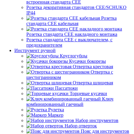
встроенная стандарта CEE
Розетка декоративная стандартов CEE/SCHUKO
IP44
Розетка
стандарта СЕЕ кабельная
Розетка стандарта СЕЕ накладного монтажа
Розетка стандарта СЕЕ с выключателем, с
предохранителем
Инструмент ручной
Круглогубцы
Кусачки бокорезы
Отвертка крестовая
Отвертка с
шестигранником
Отвертка шлицевая
Пассатижи
Торцевые кусачки
Ключ
комбинированный гаечный
Рулетка
Маркер
Набор инструментов
Набор отверток
Пояс для инструментов