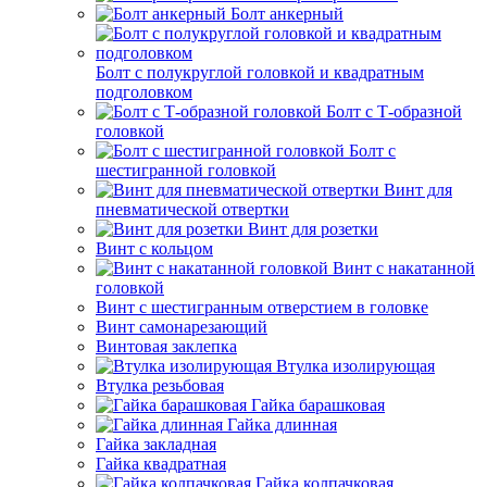
Болт анкерный
Болт с полукруглой головкой и квадратным
подголовком
Болт с Т-образной
головкой
Болт с
шестигранной головкой
Винт для
пневматической отвертки
Винт для розетки
Винт с кольцом
Винт с накатанной
головкой
Винт с шестигранным отверстием в головке
Винт самонарезающий
Винтовая заклепка
Втулка изолирующая
Втулка резьбовая
Гайка барашковая
Гайка длинная
Гайка закладная
Гайка квадратная
Гайка колпачковая