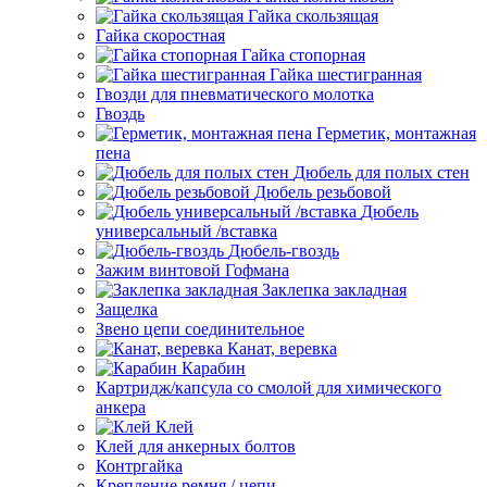
Гайка скользящая
Гайка скоростная
Гайка стопорная
Гайка шестигранная
Гвозди для пневматического молотка
Гвоздь
Герметик, монтажная
пена
Дюбель для полых стен
Дюбель резьбовой
Дюбель
универсальный /вставка
Дюбель-гвоздь
Зажим винтовой Гофмана
Заклепка закладная
Защелка
Звено цепи соединительное
Канат, веревка
Карабин
Картридж/капсула со смолой для химического
анкера
Клей
Клей для анкерных болтов
Контргайка
Крепление ремня / цепи