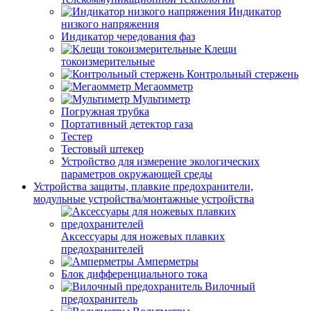
Индикатор
низкого напряжения
Индикатор чередования фаз
Клещи
токоизмерительные
Контрольный стержень
Мегаомметр
Мультиметр
Погружная трубка
Портативный детектор газа
Тестер
Тестовый штекер
Устройство для измерение экологических
параметров окружающей среды
Устройства защиты, плавкие предохранители,
модульные устройства/монтажные устройства
Аксессуары для ножевых плавких
предохранителей
Амперметры
Блок дифференциального тока
Вилочный
предохранитель