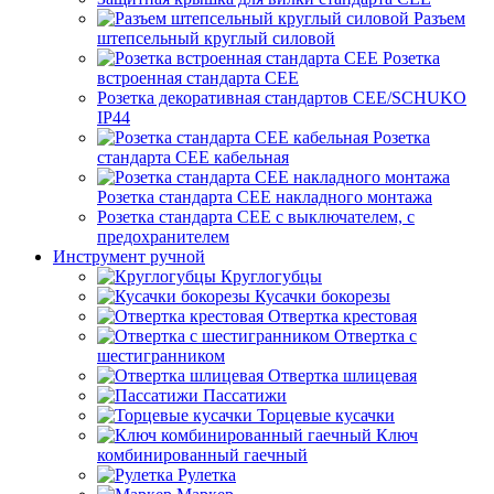
Разъем
штепсельный круглый силовой
Розетка
встроенная стандарта CEE
Розетка декоративная стандартов CEE/SCHUKO
IP44
Розетка
стандарта СЕЕ кабельная
Розетка стандарта СЕЕ накладного монтажа
Розетка стандарта СЕЕ с выключателем, с
предохранителем
Инструмент ручной
Круглогубцы
Кусачки бокорезы
Отвертка крестовая
Отвертка с
шестигранником
Отвертка шлицевая
Пассатижи
Торцевые кусачки
Ключ
комбинированный гаечный
Рулетка