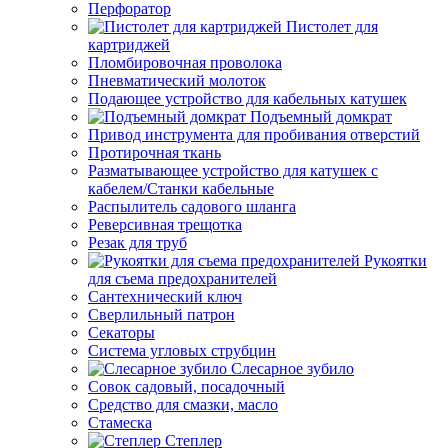
Перфоратор
Пистолет для
картриджей
Пломбировочная проволока
Пневматический молоток
Подающее устройство для кабельных катушек
Подъемный домкрат
Привод инструмента для пробивания отверстий
Протирочная ткань
Разматывающее устройство для катушек с
кабелем/Станки кабельные
Распылитель садового шланга
Реверсивная трещотка
Резак для труб
Рукоятки
для съема предохранителей
Сантехнический ключ
Сверлильный патрон
Секаторы
Система угловых струбцин
Слесарное зубило
Совок садовый, посадочный
Средство для смазки, масло
Стамеска
Степлер