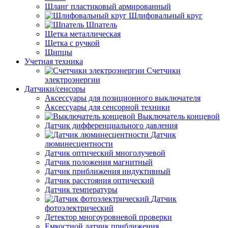
Шланг пластиковый армированный
Шлифовальный круг
Шпатель
Щетка металлическая
Щетка с ручкой
Щипцы
Учетная техника
Счетчики
электроэнергии
Датчики/сенсоры
Аксессуары для позиционного выключателя
Аксессуары для сенсорной техники
Выключатель концевой
Датчик дифференциального давления
Датчик
люминесцентности
Датчик оптический многолучевой
Датчик положения магнитный
Датчик приближения индуктивный
Датчик расстояния оптический
Датчик температуры
Датчик
фотоэлектрический
Детектор многоуровневой проверки
Емкостной датчик приближения