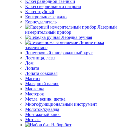
Ключ разводной гаечный
Ключ сверлильного патрона
Ключ трубный
Контрольное зеркало
Корнеудалитель
Лазерный
измерительный прибор
Лебедка ручная
Лезвие ножа
заменяемое
Лепестковый шлифовальный круг
Лестница, лазы
Лом
Лопата
Лопата совковая
Магнит
Малярный валик
Масленка
Мастерок
Метла, веник, щетка
Многофункциональный инструмент
Молоток/кувалда
Монтажный ключ
Мотыга
Набор бит