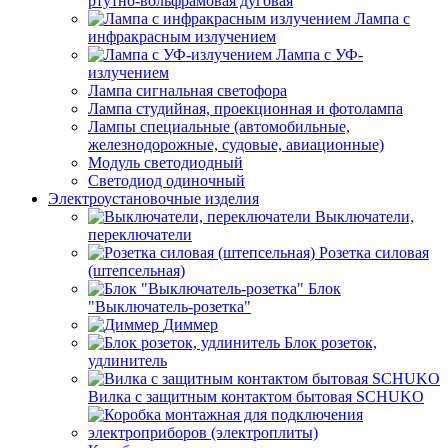
ртутно-вольфрамовая дуговая
Лампа с
инфракрасным излучением
Лампа с УФ-
излучением
Лампа сигнальная светофора
Лампа студийная, проекционная и фотолампа
Лампы специальные (автомобильные,
железнодорожные, судовые, авиационные)
Модуль светодиодный
Светодиод одиночный
Электроустановочные изделия
Выключатели,
переключатели
Розетка силовая
(штепсельная)
Блок
"Выключатель-розетка"
Диммер
Блок розеток,
удлинитель
Вилка с защитным контактом бытовая SCHUKO