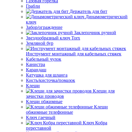
Газовая горелка
Грабли
Держатель для бит
Динамометрический
ключ
Забор/ограждение
Заклепочник ручной
Звездообразный ключ Torx
Земляной бур
Инструмент монтажный для кабельных стяжек
Кабельный чулок
Канистра
Карандаш
Катушка для шланга
Кисть/кисточка/помазок
Клещи
Клещи для
зачистки проводов
Клещи обжимные
Клещи
обжимные телефонные
Ключ гаечный
Ключ Кобра
переставной