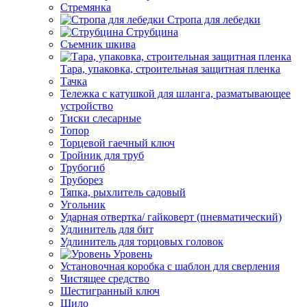
Стремянка
Стропа для лебедки
Струбцина
Съемник шкива
Тара, упаковка, строительная защитная пленка
Тачка
Тележка с катушкой для шланга, разматывающее
устройство
Тиски слесарные
Топор
Торцевой гаечный ключ
Тройник для труб
Трубогиб
Труборез
Тяпка, рыхлитель садовый
Угольник
Ударная отвертка/ гайковерт (пневматический)
Удлинитель для бит
Удлинитель для торцовых головок
Уровень
Установочная коробка с шаблон для сверления
Чистящее средство
Шестигранный ключ
Шило