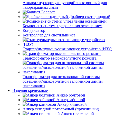
Аппарат пускорегулирующий электронный для
газоразрядных ламп
Балласт
Драйвер светодиодный
Компонент системы управления освещением
Конденсатор
Контроллер для светильников
Стартер/импульсно-зажигающее устройство (ИЗУ)
Трансформатор высоковольтного розжига
Трансформатор для низковольтной системы
освещения/низковольтной галогенной лампы
накаливания
Изделия крепежные
Анкер болтовой
Анкер забивной
Анкер клиновой
Анкер складной потолочный (пружинный)
Анкер стержневой