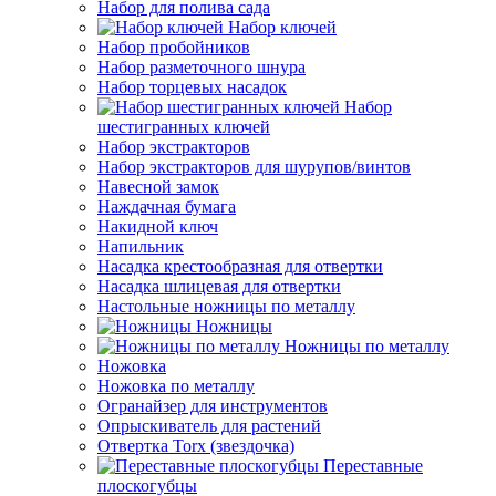
Набор для полива сада
Набор ключей
Набор пробойников
Набор разметочного шнура
Набор торцевых насадок
Набор
шестигранных ключей
Набор экстракторов
Набор экстракторов для шурупов/винтов
Навесной замок
Наждачная бумага
Накидной ключ
Напильник
Насадка крестообразная для отвертки
Насадка шлицевая для отвертки
Настольные ножницы по металлу
Ножницы
Ножницы по металлу
Ножовка
Ножовка по металлу
Огранайзер для инструментов
Опрыскиватель для растений
Отвертка Torx (звездочка)
Переставные
плоскогубцы