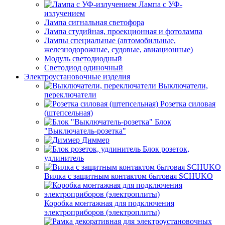
Лампа с УФ-
излучением
Лампа сигнальная светофора
Лампа студийная, проекционная и фотолампа
Лампы специальные (автомобильные,
железнодорожные, судовые, авиационные)
Модуль светодиодный
Светодиод одиночный
Электроустановочные изделия
Выключатели,
переключатели
Розетка силовая
(штепсельная)
Блок
"Выключатель-розетка"
Диммер
Блок розеток,
удлинитель
Вилка с защитным контактом бытовая SCHUKO
Коробка монтажная для подключения
электроприборов (электроплиты)