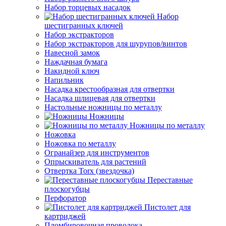
Набор торцевых насадок
Набор
шестигранных ключей
Набор экстракторов
Набор экстракторов для шурупов/винтов
Навесной замок
Наждачная бумага
Накидной ключ
Напильник
Насадка крестообразная для отвертки
Насадка шлицевая для отвертки
Настольные ножницы по металлу
Ножницы
Ножницы по металлу
Ножовка
Ножовка по металлу
Огранайзер для инструментов
Опрыскиватель для растений
Отвертка Torx (звездочка)
Переставные
плоскогубцы
Перфоратор
Пистолет для
картриджей
Пломбировочная проволока