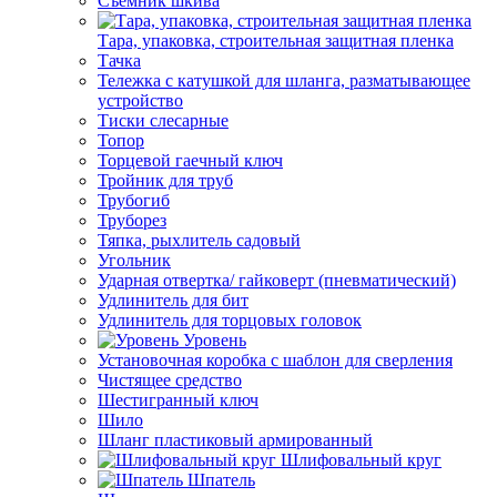
Съемник шкива
Тара, упаковка, строительная защитная пленка
Тачка
Тележка с катушкой для шланга, разматывающее
устройство
Тиски слесарные
Топор
Торцевой гаечный ключ
Тройник для труб
Трубогиб
Труборез
Тяпка, рыхлитель садовый
Угольник
Ударная отвертка/ гайковерт (пневматический)
Удлинитель для бит
Удлинитель для торцовых головок
Уровень
Установочная коробка с шаблон для сверления
Чистящее средство
Шестигранный ключ
Шило
Шланг пластиковый армированный
Шлифовальный круг
Шпатель