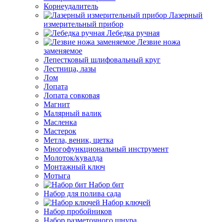
Корнеудалитель
Лазерный
измерительный прибор
Лебедка ручная
Лезвие ножа
заменяемое
Лепестковый шлифовальный круг
Лестница, лазы
Лом
Лопата
Лопата совковая
Магнит
Малярный валик
Масленка
Мастерок
Метла, веник, щетка
Многофункциональный инструмент
Молоток/кувалда
Монтажный ключ
Мотыга
Набор бит
Набор для полива сада
Набор ключей
Набор пробойников
Набор разметочного шнура