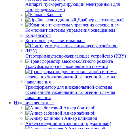
Аппарат пускорегулирующий электронный для
газоразрядных ламп
Балласт
Драйвер светодиодный
Компонент системы управления освещением
Конденсатор
Контроллер для светильников
Стартер/импульсно-зажигающее устройство (ИЗУ)
Трансформатор высоковольтного розжига
Трансформатор для низковольтной системы
освещения/низковольтной галогенной лампы
накаливания
Изделия крепежные
Анкер болтовой
Анкер забивной
Анкер клиновой
Анкер складной потолочный (пружинный)
Анкер стержневой