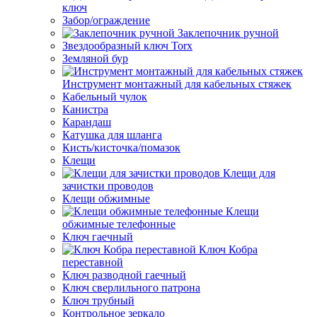
ключ
Забор/ограждение
Заклепочник ручной
Звездообразный ключ Torx
Земляной бур
Инструмент монтажный для кабельных стяжек
Кабельный чулок
Канистра
Карандаш
Катушка для шланга
Кисть/кисточка/помазок
Клещи
Клещи для
зачистки проводов
Клещи обжимные
Клещи
обжимные телефонные
Ключ гаечный
Ключ Кобра
переставной
Ключ разводной гаечный
Ключ сверлильного патрона
Ключ трубный
Контрольное зеркало