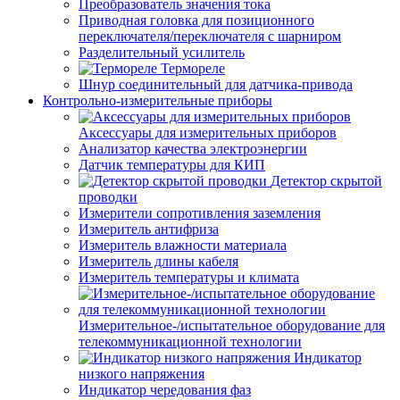
Преобразователь значения тока
Приводная головка для позиционного
переключателя/переключателя с шарниром
Разделительный усилитель
Термореле
Шнур соединительный для датчика-привода
Контрольно-измерительные приборы
Аксессуары для измерительных приборов
Анализатор качества электроэнергии
Датчик температуры для КИП
Детектор скрытой
проводки
Измерители сопротивления заземления
Измеритель антифриза
Измеритель влажности материала
Измеритель длины кабеля
Измеритель температуры и климата
Измерительное-/испытательное оборудование для
телекоммуникационной технологии
Индикатор
низкого напряжения
Индикатор чередования фаз