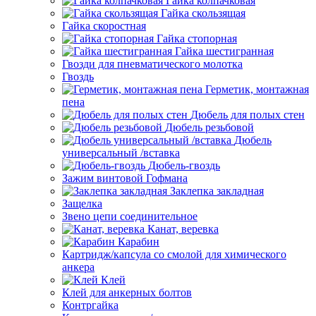
Гайка колпачковая
Гайка скользящая
Гайка скоростная
Гайка стопорная
Гайка шестигранная
Гвозди для пневматического молотка
Гвоздь
Герметик, монтажная
пена
Дюбель для полых стен
Дюбель резьбовой
Дюбель
универсальный /вставка
Дюбель-гвоздь
Зажим винтовой Гофмана
Заклепка закладная
Защелка
Звено цепи соединительное
Канат, веревка
Карабин
Картридж/капсула со смолой для химического
анкера
Клей
Клей для анкерных болтов
Контргайка