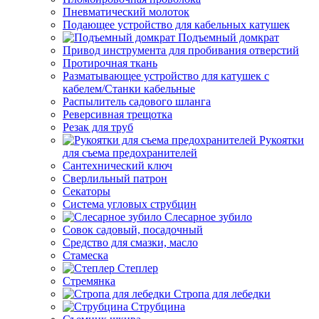
Пневматический молоток
Подающее устройство для кабельных катушек
Подъемный домкрат
Привод инструмента для пробивания отверстий
Протирочная ткань
Разматывающее устройство для катушек с
кабелем/Станки кабельные
Распылитель садового шланга
Реверсивная трещотка
Резак для труб
Рукоятки
для съема предохранителей
Сантехнический ключ
Сверлильный патрон
Секаторы
Система угловых струбцин
Слесарное зубило
Совок садовый, посадочный
Средство для смазки, масло
Стамеска
Степлер
Стремянка
Стропа для лебедки
Струбцина