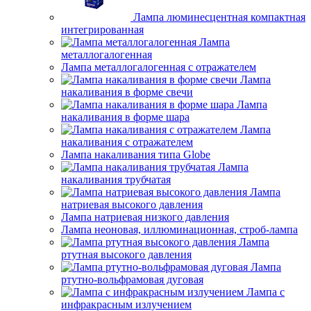
Лампа люминесцентная компактная
интегрированная
Лампа
металлогалогенная
Лампа металлогалогенная с отражателем
Лампа
накаливания в форме свечи
Лампа
накаливания в форме шара
Лампа
накаливания с отражателем
Лампа накаливания типа Globe
Лампа
накаливания трубчатая
Лампа
натриевая высокого давления
Лампа натриевая низкого давления
Лампа неоновая, иллюминационная, строб-лампа
Лампа
ртутная высокого давления
Лампа
ртутно-вольфрамовая дуговая
Лампа с
инфракрасным излучением