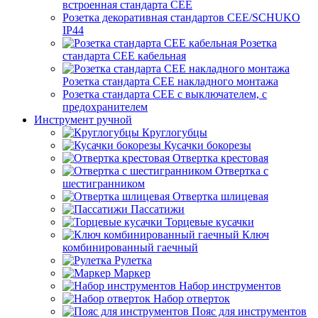
встроенная стандарта CEE
Розетка декоративная стандартов CEE/SCHUKO
IP44
Розетка
стандарта СЕЕ кабельная
Розетка стандарта СЕЕ накладного монтажа
Розетка стандарта СЕЕ с выключателем, с
предохранителем
Инструмент ручной
Круглогубцы
Кусачки бокорезы
Отвертка крестовая
Отвертка с
шестигранником
Отвертка шлицевая
Пассатижи
Торцевые кусачки
Ключ
комбинированный гаечный
Рулетка
Маркер
Набор инструментов
Набор отверток
Пояс для инструментов