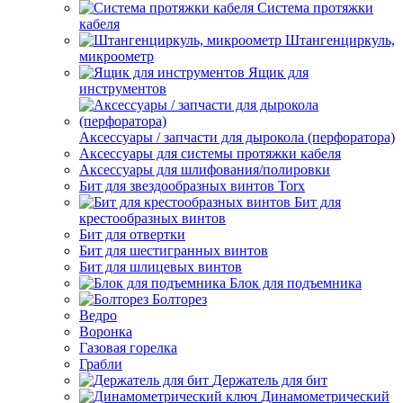
Система протяжки
кабеля
Штангенциркуль,
микроометр
Ящик для
инструментов
Аксессуары / запчасти для дырокола (перфоратора)
Аксессуары для системы протяжки кабеля
Аксессуары для шлифования/полировки
Бит для звездообразных винтов Torx
Бит для
крестообразных винтов
Бит для отвертки
Бит для шестигранных винтов
Бит для шлицевых винтов
Блок для подъемника
Болторез
Ведро
Воронка
Газовая горелка
Грабли
Держатель для бит
Динамометрический