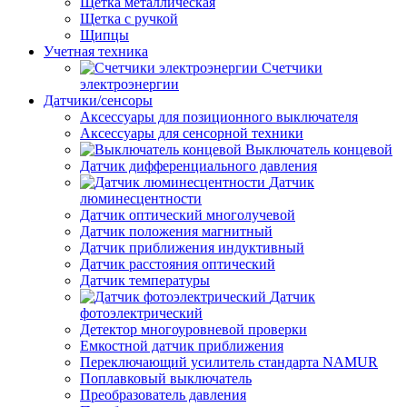
Щетка металлическая
Щетка с ручкой
Щипцы
Учетная техника
Счетчики
электроэнергии
Датчики/сенсоры
Аксессуары для позиционного выключателя
Аксессуары для сенсорной техники
Выключатель концевой
Датчик дифференциального давления
Датчик
люминесцентности
Датчик оптический многолучевой
Датчик положения магнитный
Датчик приближения индуктивный
Датчик расстояния оптический
Датчик температуры
Датчик
фотоэлектрический
Детектор многоуровневой проверки
Емкостной датчик приближения
Переключающий усилитель стандарта NAMUR
Поплавковый выключатель
Преобразователь давления