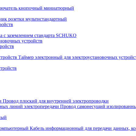
лючатель кнопочный миниатюрный
ник розетки мультистандартный
ройств
ка с заземлением стандарта SCHUKO
новочных устройств
тройств
Таймер электронный для электроустановочных устройс
стройств
Провод плоский для внутренней электропроводки
Провод самонесущий изолированны
ный
Кабель информационный для передачи данных, 