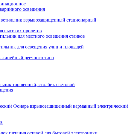
минационное
варийного освещения
ветильник взрывозащищенный стационарный
ля высоких пролетов
тильник для местного освещения станков
тильник для освещения улиц и площадей
 линейный реечного типа
льник торшерный, столбик световой
ещения
Фонарь взрывозащищенный карманный электрический
тв
Блок питания сетевой для бытовой электроники