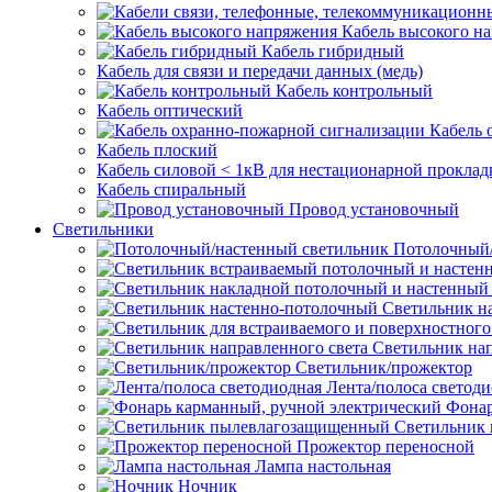
Кабель высокого н
Кабель гибридный
Кабель для связи и передачи данных (медь)
Кабель контрольный
Кабель оптический
Кабель 
Кабель плоский
Кабель силовой < 1кВ для нестационарной проклад
Кабель спиральный
Провод установочный
Светильники
Потолочный/
Светильник н
Светильник нап
Светильник/прожектор
Лента/полоса светод
Фонар
Светильник
Прожектор переносной
Лампа настольная
Ночник