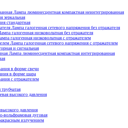
Лампа люминесцентная компактная неинтегрированная
я зеркальная
ия стандартная
Лампа галогенная сетевого напряжения без отражателя
Лампа галогенная низковольтная без отражателя
ампа галогенная низковольтная с отражателем
Лампа галогенная сетевого напряжения с отражателем
орная и сигнальная
Лампа люминесцентная компактная интегрированная
ная
ания в форме свечи
ания в форме шара
ания с отражателем
 трубчатая
евая высокого давления
 высокого давления
о-вольфрамовая дуговая
ракрасным излучением