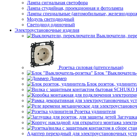
Лампа сигнальная светофора
Лампа студийная, проекционная и фотолампа
Лампы специальные (автомобильные, железнодорож
Модуль светодиодный
Светодиод одиночный
Электроустановочные изделия
Выключатели, пер
Розетка силовая (штепсельная)
Блок "Выключатель-
Диммер
Блок розеток, удлините
Розетка удлинителя
Заглушка
Адаптер переходный для электроустановочных уст