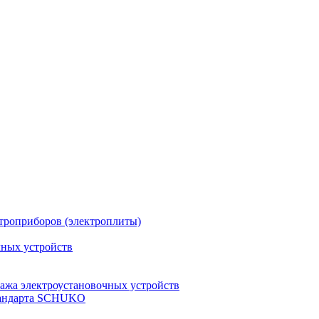
троприборов (электроплиты)
чных устройств
ажа электроустановочных устройств
стандарта SCHUKO