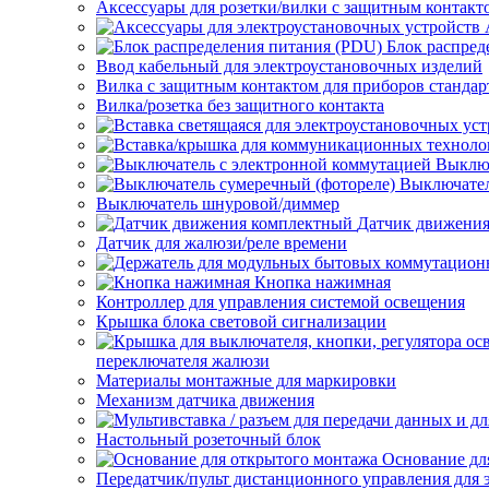
Аксессуары для розетки/вилки с защитным контак
Блок распред
Ввод кабельный для электроустановочных изделий
Вилка с защитным контактом для приборов станд
Вилка/розетка без защитного контакта
Выключ
Выключател
Выключатель шнуровой/диммер
Датчик движени
Датчик для жалюзи/реле времени
Кнопка нажимная
Контроллер для управления системой освещения
Крышка блока световой сигнализации
переключателя жалюзи
Материалы монтажные для маркировки
Механизм датчика движения
Настольный розеточный блок
Основание дл
Передатчик/пульт дистанционного управления для 