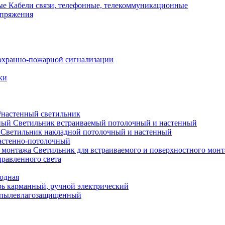
Кабели связи, телефонные, телекоммуникационные
апряжения
охранно-пожарной сигнализации
ки
настенный светильник
Светильник встраиваемый потолочный и настенный
Светильник накладной потолочный и настенный
астенно-потолочный
Светильник для встраиваемого и поверхностного мон
равленного света
иодная
ь карманный, ручной электрический
 пылевлагозащищенный