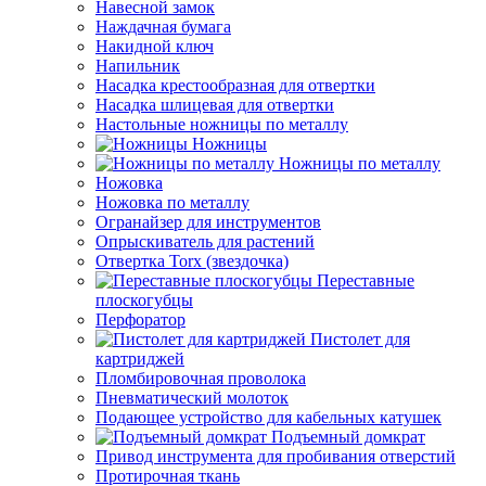
Навесной замок
Наждачная бумага
Накидной ключ
Напильник
Насадка крестообразная для отвертки
Насадка шлицевая для отвертки
Настольные ножницы по металлу
Ножницы
Ножницы по металлу
Ножовка
Ножовка по металлу
Огранайзер для инструментов
Опрыскиватель для растений
Отвертка Torx (звездочка)
Переставные
плоскогубцы
Перфоратор
Пистолет для
картриджей
Пломбировочная проволока
Пневматический молоток
Подающее устройство для кабельных катушек
Подъемный домкрат
Привод инструмента для пробивания отверстий
Протирочная ткань