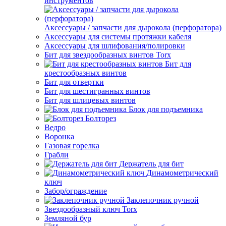
инструментов
Аксессуары / запчасти для дырокола (перфоратора)
Аксессуары для системы протяжки кабеля
Аксессуары для шлифования/полировки
Бит для звездообразных винтов Torx
Бит для
крестообразных винтов
Бит для отвертки
Бит для шестигранных винтов
Бит для шлицевых винтов
Блок для подъемника
Болторез
Ведро
Воронка
Газовая горелка
Грабли
Держатель для бит
Динамометрический
ключ
Забор/ограждение
Заклепочник ручной
Звездообразный ключ Torx
Земляной бур