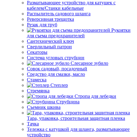
Разматывающее устройство для катушек с
кабелем/Станки кабельные
Распылитель садового шланга
Реверсивная трещотка
Резак для труб
Рукоятки
для съема предохранителей
Сантехнический ключ
Сверлильный патрон
Секаторы
Система угловых струбцин
Слесарное зубило
Совок садовый, посадочный
Средство для смазки, масло
Стамеска
Степлер
Стремянка
Стропа для лебедки
Струбцина
Съемник шкива
Тара, упаковка, строительная защитная пленка
Тачка
Тележка с катушкой для шланга, разматывающее
устройство