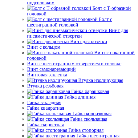
подголовком
Болт с Т-образной
головкой
Болт с
шестигранной головкой
Винт для
пневматической отвертки
Винт для розетки
Винт с кольцом
Винт с накатанной
головкой
Винт с шестигранным отверстием в головке
Винт самонарезающий
Винтовая заклепка
Втулка изолирующая
Втулка резьбовая
Гайка барашковая
Гайка длинная
Гайка закладная
Гайка квадратная
Гайка колпачковая
Гайка скользящая
Гайка скоростная
Гайка стопорная
Гайка шестигранная