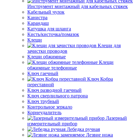
Инструмент монтажный для кабельных стяжек
Кабельный чулок
Канистра
Карандаш
Катушка для шланга
Кисть/кисточка/помазок
Клещи
Клещи для
зачистки проводов
Клещи обжимные
Клещи
обжимные телефонные
Ключ гаечный
Ключ Кобра
переставной
Ключ разводной гаечный
Ключ сверлильного патрона
Ключ трубный
Контрольное зеркало
Корнеудалитель
Лазерный
измерительный прибор
Лебедка ручная
Лезвие ножа