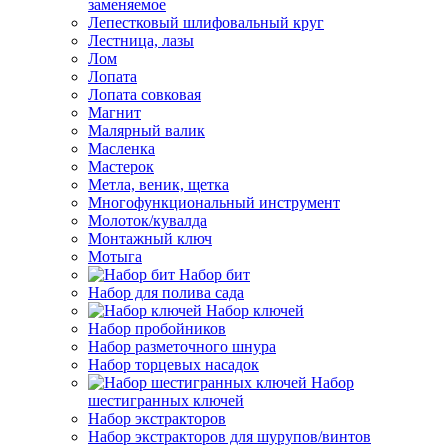
заменяемое
Лепестковый шлифовальный круг
Лестница, лазы
Лом
Лопата
Лопата совковая
Магнит
Малярный валик
Масленка
Мастерок
Метла, веник, щетка
Многофункциональный инструмент
Молоток/кувалда
Монтажный ключ
Мотыга
Набор бит
Набор для полива сада
Набор ключей
Набор пробойников
Набор разметочного шнура
Набор торцевых насадок
Набор
шестигранных ключей
Набор экстракторов
Набор экстракторов для шурупов/винтов