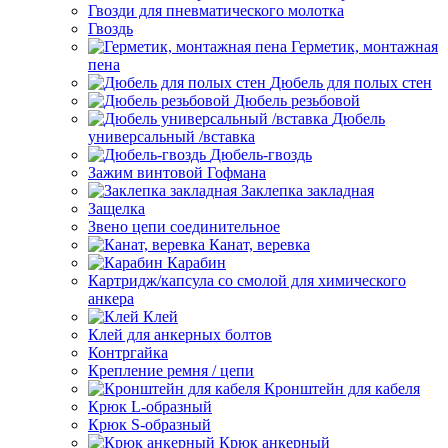
Гвозди для пневматического молотка
Гвоздь
Герметик, монтажная
пена
Дюбель для полых стен
Дюбель резьбовой
Дюбель
универсальный /вставка
Дюбель-гвоздь
Зажим винтовой Гофмана
Заклепка закладная
Защелка
Звено цепи соединительное
Канат, веревка
Карабин
Картридж/капсула со смолой для химического
анкера
Клей
Клей для анкерных болтов
Контргайка
Крепление ремня / цепи
Кронштейн для кабеля
Крюк L-образный
Крюк S-образный
Крюк анкерный