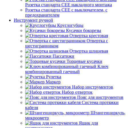
Розетка стандарта СЕЕ накладного монтажа
Розетка стандарта СЕЕ с выключателем, с
предохранителем
Инструмент ручной
Круглогубцы
Кусачки бокорезы
Отвертка крестовая
Отвертка с
шестигранником
Отвертка шлицевая
Пассатижи
Торцевые кусачки
Ключ
комбинированный гаечный
Рулетка
Маркер
Набор инструментов
Набор отверток
Пояс для инструментов
Система протяжки
кабеля
Штангенциркуль,
микроометр
Ящик для