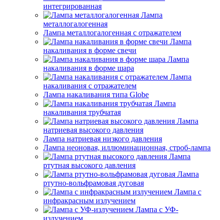
интегрированная
Лампа
металлогалогенная
Лампа металлогалогенная с отражателем
Лампа
накаливания в форме свечи
Лампа
накаливания в форме шара
Лампа
накаливания с отражателем
Лампа накаливания типа Globe
Лампа
накаливания трубчатая
Лампа
натриевая высокого давления
Лампа натриевая низкого давления
Лампа неоновая, иллюминационная, строб-лампа
Лампа
ртутная высокого давления
Лампа
ртутно-вольфрамовая дуговая
Лампа с
инфракрасным излучением
Лампа с УФ-
излучением