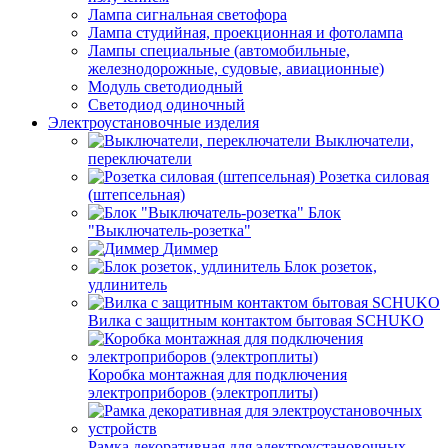
Лампа сигнальная светофора
Лампа студийная, проекционная и фотолампа
Лампы специальные (автомобильные,
железнодорожные, судовые, авиационные)
Модуль светодиодный
Светодиод одиночный
Электроустановочные изделия
Выключатели,
переключатели
Розетка силовая
(штепсельная)
Блок
"Выключатель-розетка"
Диммер
Блок розеток,
удлинитель
Вилка с защитным контактом бытовая SCHUKO
Коробка монтажная для подключения
электроприборов (электроплиты)
Рамка декоративная для электроустановочных