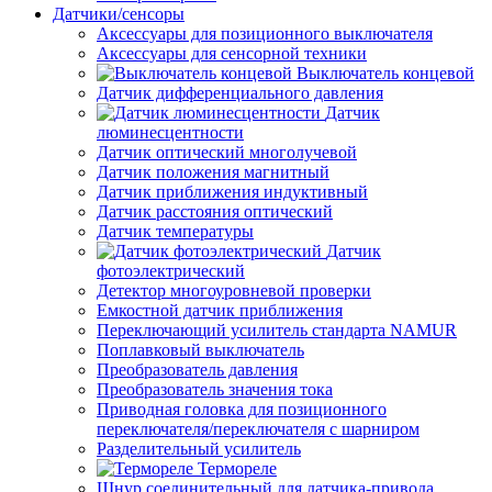
Датчики/сенсоры
Аксессуары для позиционного выключателя
Аксессуары для сенсорной техники
Выключатель концевой
Датчик дифференциального давления
Датчик
люминесцентности
Датчик оптический многолучевой
Датчик положения магнитный
Датчик приближения индуктивный
Датчик расстояния оптический
Датчик температуры
Датчик
фотоэлектрический
Детектор многоуровневой проверки
Емкостной датчик приближения
Переключающий усилитель стандарта NAMUR
Поплавковый выключатель
Преобразователь давления
Преобразователь значения тока
Приводная головка для позиционного
переключателя/переключателя с шарниром
Разделительный усилитель
Термореле
Шнур соединительный для датчика-привода