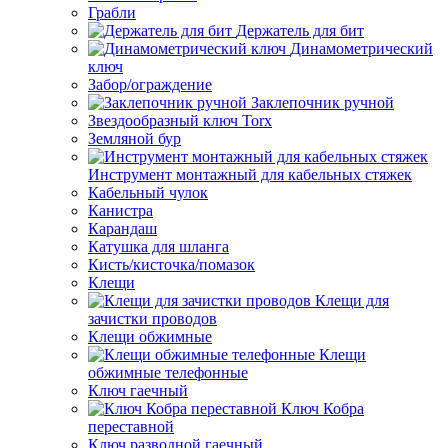
Грабли
Держатель для бит
Динамометрический
ключ
Забор/ограждение
Заклепочник ручной
Звездообразный ключ Torx
Земляной бур
Инструмент монтажный для кабельных стяжек
Кабельный чулок
Канистра
Карандаш
Катушка для шланга
Кисть/кисточка/помазок
Клещи
Клещи для
зачистки проводов
Клещи обжимные
Клещи
обжимные телефонные
Ключ гаечный
Ключ Кобра
переставной
Ключ разводной гаечный