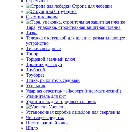
Стремянка
Стропа для лебедки
Струбцина
Съемник шкива
Тара, упаковка, строительная защитная пленка
Тачка
Тележка с катушкой для шланга, разматывающее
устройство
Тиски слесарные
Топор
Торцевой гаечный ключ
Тройник для труб
Трубогиб
Труборез
Тяпка, рыхлитель садовый
Угольник
Ударная отвертка/ гайковерт (пневматический)
Удлинитель для бит
Удлинитель для торцовых головок
Уровень
Установочная коробка с шаблон для сверления
Чистящее средство
Шестигранный ключ
Шило