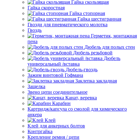
Гайка скользящая
Гайка скоростная
Гайка стопорная
Гайка шестигранная
Гвозди для пневматического молотка
Гвоздь
Герметик, монтажная
пена
Дюбель для полых стен
Дюбель резьбовой
Дюбель
универсальный /вставка
Дюбель-гвоздь
Зажим винтовой Гофмана
Заклепка закладная
Защелка
Звено цепи соединительное
Канат, веревка
Карабин
Картридж/капсула со смолой для химического
анкера
Клей
Клей для анкерных болтов
Контргайка
Крепление ремня / цепи