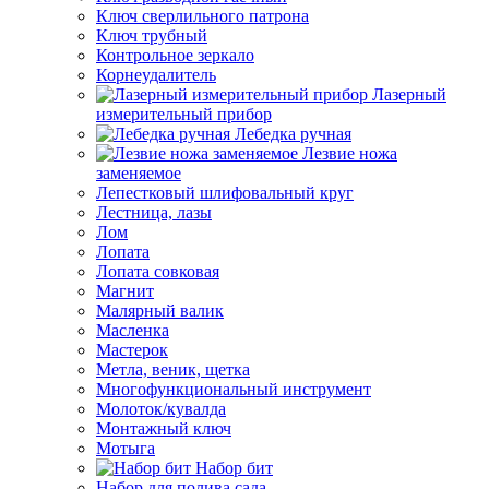
Ключ сверлильного патрона
Ключ трубный
Контрольное зеркало
Корнеудалитель
Лазерный
измерительный прибор
Лебедка ручная
Лезвие ножа
заменяемое
Лепестковый шлифовальный круг
Лестница, лазы
Лом
Лопата
Лопата совковая
Магнит
Малярный валик
Масленка
Мастерок
Метла, веник, щетка
Многофункциональный инструмент
Молоток/кувалда
Монтажный ключ
Мотыга
Набор бит
Набор для полива сада