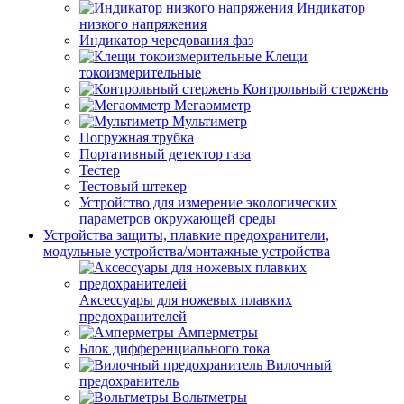
Индикатор
низкого напряжения
Индикатор чередования фаз
Клещи
токоизмерительные
Контрольный стержень
Мегаомметр
Мультиметр
Погружная трубка
Портативный детектор газа
Тестер
Тестовый штекер
Устройство для измерение экологических
параметров окружающей среды
Устройства защиты, плавкие предохранители,
модульные устройства/монтажные устройства
Аксессуары для ножевых плавких
предохранителей
Амперметры
Блок дифференциального тока
Вилочный
предохранитель
Вольтметры