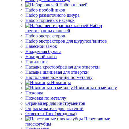
Набор ключей
Набор пробойников
Набор разметочного шнура
Набор торцевых насадок
Набор
шестигранных ключей
Набор экстракторов
Набор экстракторов для шурупов/винтов
Навесной замок
Наждачная бумага
Накидной ключ
Напильник
Насадка крестообразная для отвертки
Насадка шлицевая для отвертки
Настольные ножницы по металлу
Ножницы
Ножницы по металлу
Ножовка
Ножовка по металлу
Огранайзер для инструментов
Опрыскиватель для растений
Отвертка Torx (звездочка)
Переставные
плоскогубцы