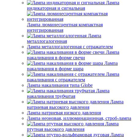
Лампа
индикаторная и сигнальная
Лампа люминесцентная компактная
интегрированная
Лампа
металлогалогенная
Лампа металлогалогенная с отражателем
Лампа
накаливания в форме свечи
Лампа
накаливания в форме шара
Лампа
накаливания с отражателем
Лампа накаливания типа Globe
Лампа
накаливания трубчатая
Лампа
натриевая высокого давления
Лампа натриевая низкого давления
Лампа неоновая, иллюминационная, строб-лампа
Лампа
ртутная высокого давления
Лампа