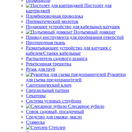
Перфоратор
Пистолет для
картриджей
Пломбировочная проволока
Пневматический молоток
Подающее устройство для кабельных катушек
Подъемный домкрат
Привод инструмента для пробивания отверстий
Протирочная ткань
Разматывающее устройство для катушек с
кабелем/Станки кабельные
Распылитель садового шланга
Реверсивная трещотка
Резак для труб
Рукоятки
для съема предохранителей
Сантехнический ключ
Сверлильный патрон
Секаторы
Система угловых струбцин
Слесарное зубило
Совок садовый, посадочный
Средство для смазки, масло
Стамеска
Степлер