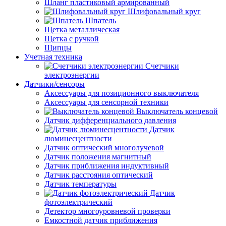
Шланг пластиковый армированный
Шлифовальный круг
Шпатель
Щетка металлическая
Щетка с ручкой
Щипцы
Учетная техника
Счетчики
электроэнергии
Датчики/сенсоры
Аксессуары для позиционного выключателя
Аксессуары для сенсорной техники
Выключатель концевой
Датчик дифференциального давления
Датчик
люминесцентности
Датчик оптический многолучевой
Датчик положения магнитный
Датчик приближения индуктивный
Датчик расстояния оптический
Датчик температуры
Датчик
фотоэлектрический
Детектор многоуровневой проверки
Емкостной датчик приближения