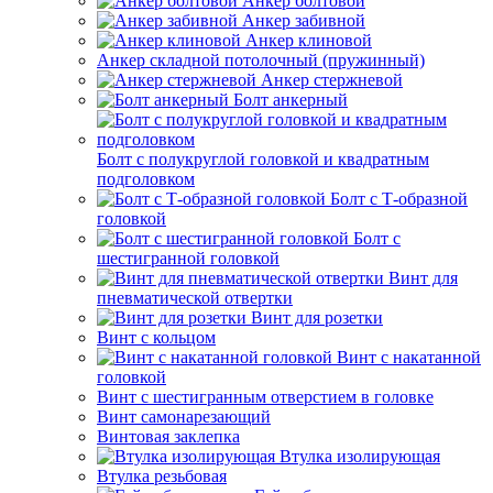
Анкер болтовой
Анкер забивной
Анкер клиновой
Анкер складной потолочный (пружинный)
Анкер стержневой
Болт анкерный
Болт с полукруглой головкой и квадратным
подголовком
Болт с Т-образной
головкой
Болт с
шестигранной головкой
Винт для
пневматической отвертки
Винт для розетки
Винт с кольцом
Винт с накатанной
головкой
Винт с шестигранным отверстием в головке
Винт самонарезающий
Винтовая заклепка
Втулка изолирующая
Втулка резьбовая