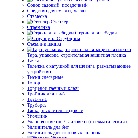
Совок садовый, посадочный
Средство для смазки, масло
Стамеска
Степлер
Стремянка
Стропа для лебедки
Струбцина
Съемник шкива
Тара, упаковка, строительная защитная пленка
Тачка
Тележка с катушкой для шланга, разматывающее
устройство
Тиски слесарные
Топор
Торцевой гаечный ключ
Тройник для труб
Трубогиб
Труборез
Тяпка, рыхлитель садовый
Угольник
Ударная отвертка/ гайковерт (пневматический)
Удлинитель для бит
Удлинитель для торцовых головок