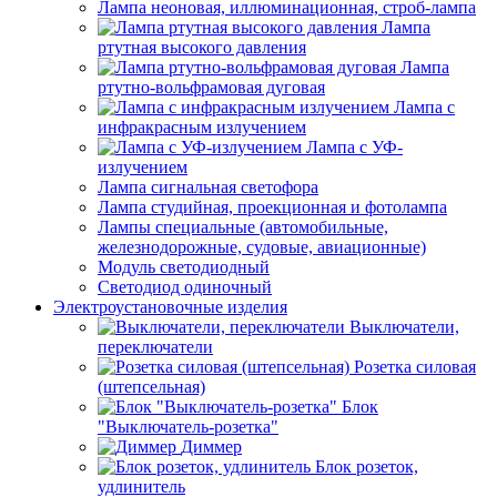
Лампа неоновая, иллюминационная, строб-лампа
Лампа
ртутная высокого давления
Лампа
ртутно-вольфрамовая дуговая
Лампа с
инфракрасным излучением
Лампа с УФ-
излучением
Лампа сигнальная светофора
Лампа студийная, проекционная и фотолампа
Лампы специальные (автомобильные,
железнодорожные, судовые, авиационные)
Модуль светодиодный
Светодиод одиночный
Электроустановочные изделия
Выключатели,
переключатели
Розетка силовая
(штепсельная)
Блок
"Выключатель-розетка"
Диммер
Блок розеток,
удлинитель