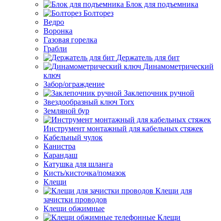
Блок для подъемника
Болторез
Ведро
Воронка
Газовая горелка
Грабли
Держатель для бит
Динамометрический
ключ
Забор/ограждение
Заклепочник ручной
Звездообразный ключ Torx
Земляной бур
Инструмент монтажный для кабельных стяжек
Кабельный чулок
Канистра
Карандаш
Катушка для шланга
Кисть/кисточка/помазок
Клещи
Клещи для
зачистки проводов
Клещи обжимные
Клещи