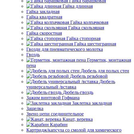
Гайка барашковая
Гайка длинная
Гайка закладная
Гайка квадратная
Гайка колпачковая
Гайка скользящая
Гайка скоростная
Гайка стопорная
Гайка шестигранная
Гвозди для пневматического молотка
Гвоздь
Герметик, монтажная
пена
Дюбель для полых стен
Дюбель резьбовой
Дюбель
универсальный /вставка
Дюбель-гвоздь
Зажим винтовой Гофмана
Заклепка закладная
Защелка
Звено цепи соединительное
Канат, веревка
Карабин
Картридж/капсула со смолой для химического