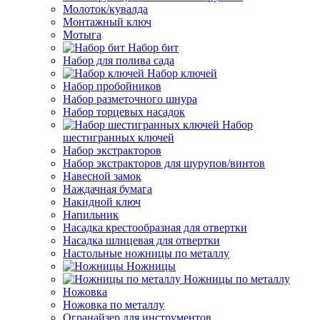
Молоток/кувалда
Монтажный ключ
Мотыга
Набор бит
Набор для полива сада
Набор ключей
Набор пробойников
Набор разметочного шнура
Набор торцевых насадок
Набор
шестигранных ключей
Набор экстракторов
Набор экстракторов для шурупов/винтов
Навесной замок
Наждачная бумага
Накидной ключ
Напильник
Насадка крестообразная для отвертки
Насадка шлицевая для отвертки
Настольные ножницы по металлу
Ножницы
Ножницы по металлу
Ножовка
Ножовка по металлу
Огранайзер для инструментов