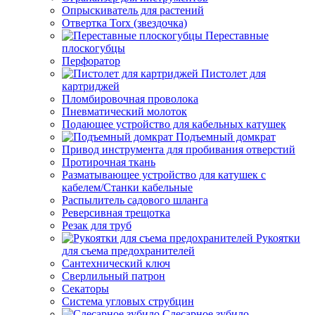
Опрыскиватель для растений
Отвертка Torx (звездочка)
Переставные
плоскогубцы
Перфоратор
Пистолет для
картриджей
Пломбировочная проволока
Пневматический молоток
Подающее устройство для кабельных катушек
Подъемный домкрат
Привод инструмента для пробивания отверстий
Протирочная ткань
Разматывающее устройство для катушек с
кабелем/Станки кабельные
Распылитель садового шланга
Реверсивная трещотка
Резак для труб
Рукоятки
для съема предохранителей
Сантехнический ключ
Сверлильный патрон
Секаторы
Система угловых струбцин
Слесарное зубило