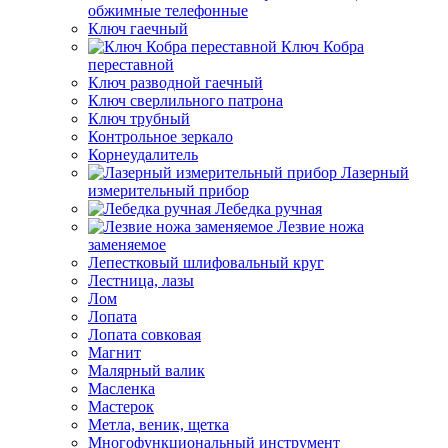
обжимные телефонные
Ключ гаечный
Ключ Кобра
переставной
Ключ разводной гаечный
Ключ сверлильного патрона
Ключ трубный
Контрольное зеркало
Корнеудалитель
Лазерный
измерительный прибор
Лебедка ручная
Лезвие ножа
заменяемое
Лепестковый шлифовальный круг
Лестница, лазы
Лом
Лопата
Лопата совковая
Магнит
Малярный валик
Масленка
Мастерок
Метла, веник, щетка
Многофункциональный инструмент