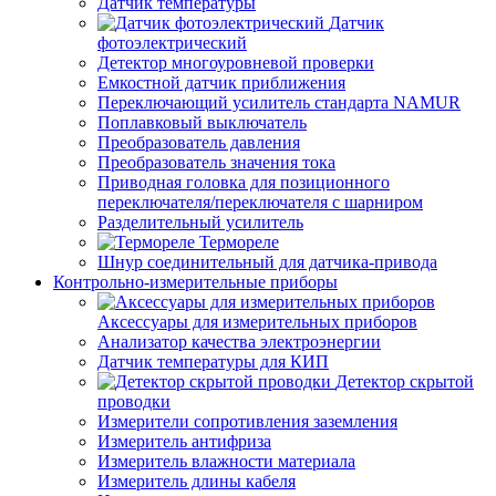
Датчик температуры
Датчик
фотоэлектрический
Детектор многоуровневой проверки
Емкостной датчик приближения
Переключающий усилитель стандарта NAMUR
Поплавковый выключатель
Преобразователь давления
Преобразователь значения тока
Приводная головка для позиционного
переключателя/переключателя с шарниром
Разделительный усилитель
Термореле
Шнур соединительный для датчика-привода
Контрольно-измерительные приборы
Аксессуары для измерительных приборов
Анализатор качества электроэнергии
Датчик температуры для КИП
Детектор скрытой
проводки
Измерители сопротивления заземления
Измеритель антифриза
Измеритель влажности материала
Измеритель длины кабеля