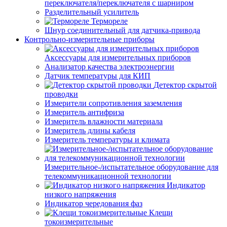
переключателя/переключателя с шарниром
Разделительный усилитель
Термореле
Шнур соединительный для датчика-привода
Контрольно-измерительные приборы
Аксессуары для измерительных приборов
Анализатор качества электроэнергии
Датчик температуры для КИП
Детектор скрытой
проводки
Измерители сопротивления заземления
Измеритель антифриза
Измеритель влажности материала
Измеритель длины кабеля
Измеритель температуры и климата
Измерительное-/испытательное оборудование для
телекоммуникационной технологии
Индикатор
низкого напряжения
Индикатор чередования фаз
Клещи
токоизмерительные