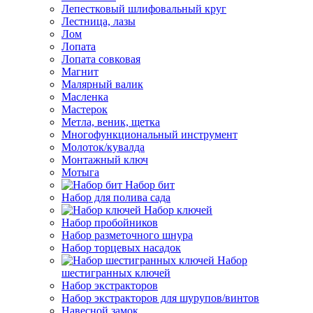
Лепестковый шлифовальный круг
Лестница, лазы
Лом
Лопата
Лопата совковая
Магнит
Малярный валик
Масленка
Мастерок
Метла, веник, щетка
Многофункциональный инструмент
Молоток/кувалда
Монтажный ключ
Мотыга
Набор бит
Набор для полива сада
Набор ключей
Набор пробойников
Набор разметочного шнура
Набор торцевых насадок
Набор
шестигранных ключей
Набор экстракторов
Набор экстракторов для шурупов/винтов
Навесной замок