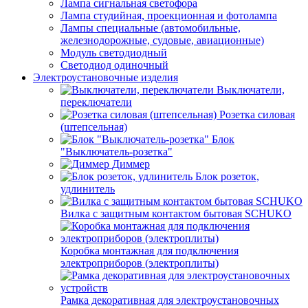
Лампа сигнальная светофора
Лампа студийная, проекционная и фотолампа
Лампы специальные (автомобильные,
железнодорожные, судовые, авиационные)
Модуль светодиодный
Светодиод одиночный
Электроустановочные изделия
Выключатели,
переключатели
Розетка силовая
(штепсельная)
Блок
"Выключатель-розетка"
Диммер
Блок розеток,
удлинитель
Вилка с защитным контактом бытовая SCHUKO
Коробка монтажная для подключения
электроприборов (электроплиты)
Рамка декоративная для электроустановочных