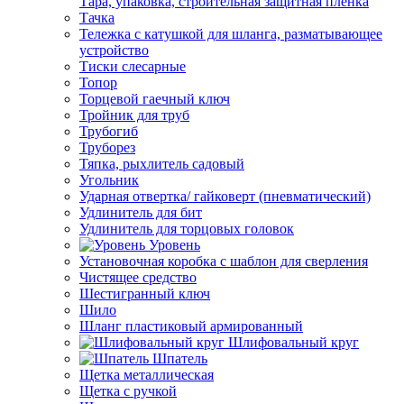
Тара, упаковка, строительная защитная пленка
Тачка
Тележка с катушкой для шланга, разматывающее
устройство
Тиски слесарные
Топор
Торцевой гаечный ключ
Тройник для труб
Трубогиб
Труборез
Тяпка, рыхлитель садовый
Угольник
Ударная отвертка/ гайковерт (пневматический)
Удлинитель для бит
Удлинитель для торцовых головок
Уровень
Установочная коробка с шаблон для сверления
Чистящее средство
Шестигранный ключ
Шило
Шланг пластиковый армированный
Шлифовальный круг
Шпатель
Щетка металлическая
Щетка с ручкой