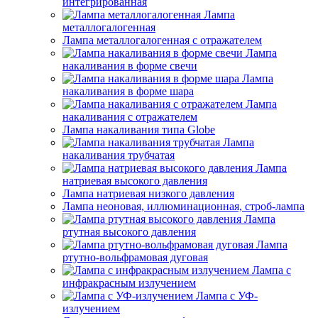
интегрированная
Лампа
металлогалогенная
Лампа металлогалогенная с отражателем
Лампа
накаливания в форме свечи
Лампа
накаливания в форме шара
Лампа
накаливания с отражателем
Лампа накаливания типа Globe
Лампа
накаливания трубчатая
Лампа
натриевая высокого давления
Лампа натриевая низкого давления
Лампа неоновая, иллюминационная, строб-лампа
Лампа
ртутная высокого давления
Лампа
ртутно-вольфрамовая дуговая
Лампа с
инфракрасным излучением
Лампа с УФ-
излучением