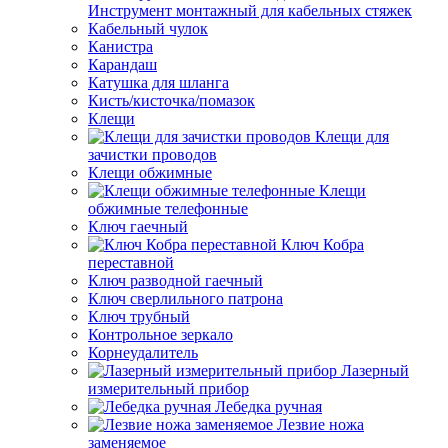
Инструмент монтажный для кабельных стяжек
Кабельный чулок
Канистра
Карандаш
Катушка для шланга
Кисть/кисточка/помазок
Клещи
Клещи для
зачистки проводов
Клещи обжимные
Клещи
обжимные телефонные
Ключ гаечный
Ключ Кобра
переставной
Ключ разводной гаечный
Ключ сверлильного патрона
Ключ трубный
Контрольное зеркало
Корнеудалитель
Лазерный
измерительный прибор
Лебедка ручная
Лезвие ножа
заменяемое