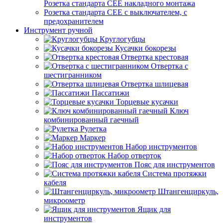
Розетка стандарта СЕЕ накладного монтажа
Розетка стандарта СЕЕ с выключателем, с
предохранителем
Инструмент ручной
Круглогубцы
Кусачки бокорезы
Отвертка крестовая
Отвертка с
шестигранником
Отвертка шлицевая
Пассатижи
Торцевые кусачки
Ключ
комбинированный гаечный
Рулетка
Маркер
Набор инструментов
Набор отверток
Пояс для инструментов
Система протяжки
кабеля
Штангенциркуль,
микроометр
Ящик для
инструментов