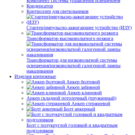
Компонент системы управления освещением
Конденсатор
Контроллер для светильников
Стартер/импульсно-зажигающее устройство (ИЗУ)
Трансформатор высоковольтного розжига
Трансформатор для низковольтной системы
освещения/низковольтной галогенной лампы
накаливания
Изделия крепежные
Анкер болтовой
Анкер забивной
Анкер клиновой
Анкер складной потолочный (пружинный)
Анкер стержневой
Болт анкерный
Болт с полукруглой головкой и квадратным
подголовком