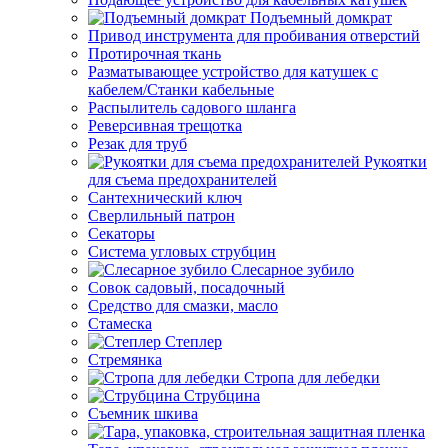
Подъемный домкрат
Привод инструмента для пробивания отверстий
Протирочная ткань
Разматывающее устройство для катушек с
кабелем/Станки кабельные
Распылитель садового шланга
Реверсивная трещотка
Резак для труб
Рукоятки
для съема предохранителей
Сантехнический ключ
Сверлильный патрон
Секаторы
Система угловых струбцин
Слесарное зубило
Совок садовый, посадочный
Средство для смазки, масло
Стамеска
Степлер
Стремянка
Стропа для лебедки
Струбцина
Съемник шкива