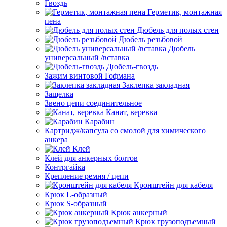
Гвоздь
Герметик, монтажная
пена
Дюбель для полых стен
Дюбель резьбовой
Дюбель
универсальный /вставка
Дюбель-гвоздь
Зажим винтовой Гофмана
Заклепка закладная
Защелка
Звено цепи соединительное
Канат, веревка
Карабин
Картридж/капсула со смолой для химического
анкера
Клей
Клей для анкерных болтов
Контргайка
Крепление ремня / цепи
Кронштейн для кабеля
Крюк L-образный
Крюк S-образный
Крюк анкерный
Крюк грузоподъемный