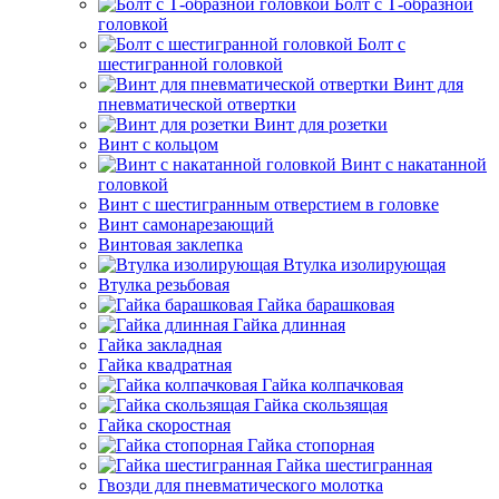
Болт с Т-образной
головкой
Болт с
шестигранной головкой
Винт для
пневматической отвертки
Винт для розетки
Винт с кольцом
Винт с накатанной
головкой
Винт с шестигранным отверстием в головке
Винт самонарезающий
Винтовая заклепка
Втулка изолирующая
Втулка резьбовая
Гайка барашковая
Гайка длинная
Гайка закладная
Гайка квадратная
Гайка колпачковая
Гайка скользящая
Гайка скоростная
Гайка стопорная
Гайка шестигранная
Гвозди для пневматического молотка