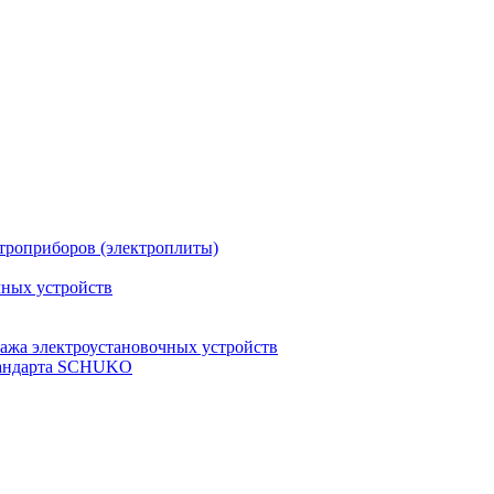
троприборов (электроплиты)
чных устройств
ажа электроустановочных устройств
стандарта SCHUKO