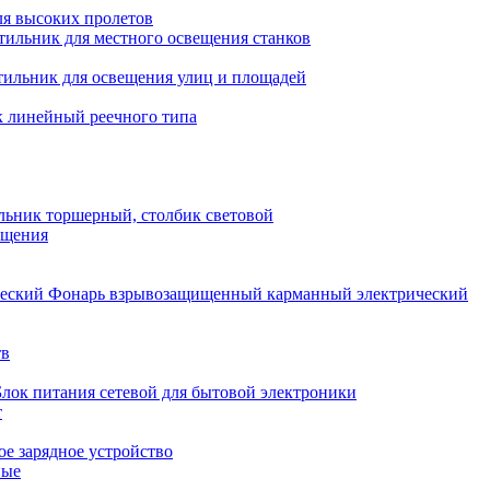
ля высоких пролетов
тильник для местного освещения станков
тильник для освещения улиц и площадей
 линейный реечного типа
льник торшерный, столбик световой
ещения
Фонарь взрывозащищенный карманный электрический
тв
Блок питания сетевой для бытовой электроники
т
е зарядное устройство
ные