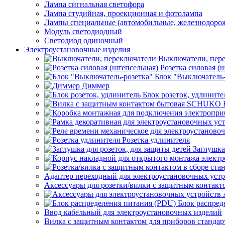
Лампа сигнальная светофора
Лампа студийная, проекционная и фотолампа
Лампы специальные (автомобильные, железнодорож
Модуль светодиодный
Светодиод одиночный
Электроустановочные изделия
Выключатели, пер
Розетка силовая (
Блок "Выключатель-
Диммер
Блок розеток, удлините
Розетка удлинителя
Заглушка
Адаптер переходный для электроустановочных уст
Аксессуары для розетки/вилки с защитным контак
Блок распред
Ввод кабельный для электроустановочных изделий
Вилка с защитным контактом для приборов станд