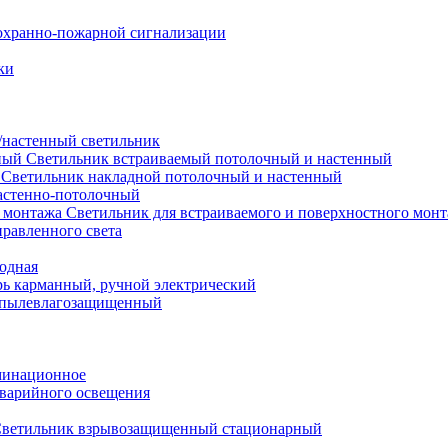
охранно-пожарной сигнализации
ки
настенный светильник
Светильник встраиваемый потолочный и настенный
Светильник накладной потолочный и настенный
астенно-потолочный
Светильник для встраиваемого и поверхностного мон
равленного света
иодная
ь карманный, ручной электрический
 пылевлагозащищенный
минационное
варийного освещения
ветильник взрывозащищенный стационарный