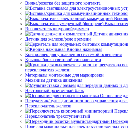
Вилка/розетка без защитного контакта
Выключ
Выключател
Выключатель шнуровой/диммер
Датчик движени
Датчик для жалюзи/реле времени
Кнопка нажимная
Контроллер для управления системой освещения
Крышка блока световой сигнализации
переключателя жалюзи
Материалы монтажные для маркировки
Механизм датчика движения
Настольный розеточный блок
Основание дл
Передатчик/пульт дистанционного управления для 
Переключатель жалюзи
Перек
Переключатель трехступенчатый
Переход
Поле для маркировки для электроустановочных уст