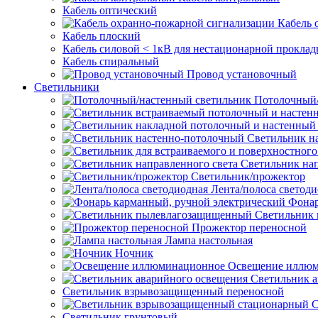
Кабель оптический
Кабель 
Кабель плоский
Кабель силовой < 1кВ для нестационарной проклад
Кабель спиральный
Провод установочный
Светильники
Потолочный/
Светильник н
Светильник нап
Светильник/прожектор
Лента/полоса светод
Фонар
Светильник
Прожектор переносной
Лампа настольная
Ночник
Освещение иллю
Светильник а
Светильник взрывозащищенный переносной
С
Светильник грунтовый