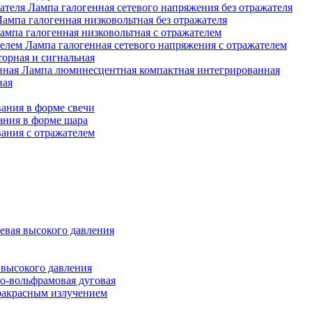
Лампа галогенная сетевого напряжения без отражателя
Лампа галогенная низковольтная без отражателя
ампа галогенная низковольтная с отражателем
Лампа галогенная сетевого напряжения с отражателем
орная и сигнальная
Лампа люминесцентная компактная интегрированная
ная
ания в форме свечи
ания в форме шара
ания с отражателем
евая высокого давления
 высокого давления
о-вольфрамовая дуговая
ракрасным излучением