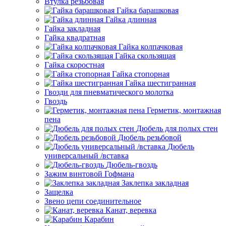
Втулка резьбовая
Гайка барашковая
Гайка длинная
Гайка закладная
Гайка квадратная
Гайка колпачковая
Гайка скользящая
Гайка скоростная
Гайка стопорная
Гайка шестигранная
Гвозди для пневматического молотка
Гвоздь
Герметик, монтажная
пена
Дюбель для полых стен
Дюбель резьбовой
Дюбель
универсальный /вставка
Дюбель-гвоздь
Зажим винтовой Гофмана
Заклепка закладная
Защелка
Звено цепи соединительное
Канат, веревка
Карабин