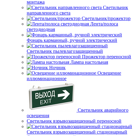
монтажа
Светильник
направленного света
Светильник/прожектор
Лента/полоса
светодиодная
Фонарь карманный, ручной электрический
Светильник пылевлагозащищенный
Прожектор переносной
Лампа настольная
Ночник
Освещение
иллюминационное
Светильник аварийного
освещения
Светильник взрывозащищенный переносной
Светильник взрывозащищенный стационарный