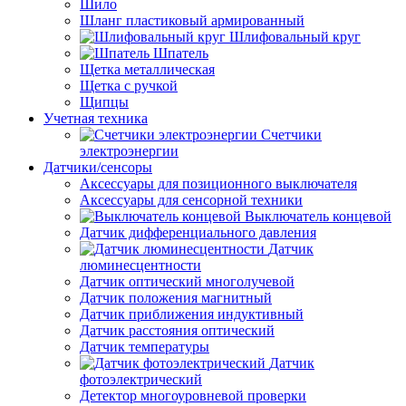
Шило
Шланг пластиковый армированный
Шлифовальный круг
Шпатель
Щетка металлическая
Щетка с ручкой
Щипцы
Учетная техника
Счетчики
электроэнергии
Датчики/сенсоры
Аксессуары для позиционного выключателя
Аксессуары для сенсорной техники
Выключатель концевой
Датчик дифференциального давления
Датчик
люминесцентности
Датчик оптический многолучевой
Датчик положения магнитный
Датчик приближения индуктивный
Датчик расстояния оптический
Датчик температуры
Датчик
фотоэлектрический
Детектор многоуровневой проверки