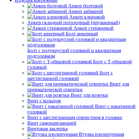
Изделия крепежные
Анкер болтовой
Анкер забивной
Анкер клиновой
Анкер складной потолочный (пружинный)
Анкер стержневой
Болт анкерный
Болт с полукруглой головкой и квадратным
подголовком
Болт с Т-образной
головкой
Болт с
шестигранной головкой
Винт для
пневматической отвертки
Винт для розетки
Винт с кольцом
Винт с накатанной
головкой
Винт с шестигранным отверстием в головке
Винт самонарезающий
Винтовая заклепка
Втулка изолирующая