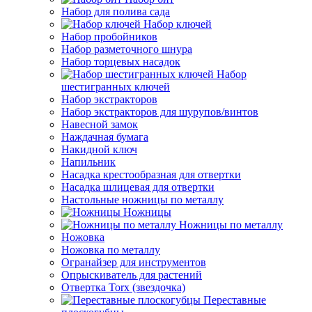
Набор для полива сада
Набор ключей
Набор пробойников
Набор разметочного шнура
Набор торцевых насадок
Набор
шестигранных ключей
Набор экстракторов
Набор экстракторов для шурупов/винтов
Навесной замок
Наждачная бумага
Накидной ключ
Напильник
Насадка крестообразная для отвертки
Насадка шлицевая для отвертки
Настольные ножницы по металлу
Ножницы
Ножницы по металлу
Ножовка
Ножовка по металлу
Огранайзер для инструментов
Опрыскиватель для растений
Отвертка Torx (звездочка)
Переставные