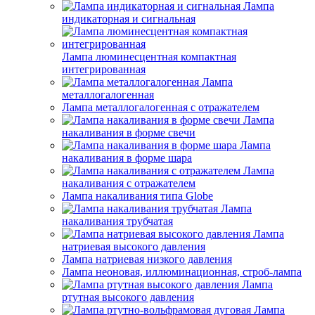
Лампа
индикаторная и сигнальная
Лампа люминесцентная компактная
интегрированная
Лампа
металлогалогенная
Лампа металлогалогенная с отражателем
Лампа
накаливания в форме свечи
Лампа
накаливания в форме шара
Лампа
накаливания с отражателем
Лампа накаливания типа Globe
Лампа
накаливания трубчатая
Лампа
натриевая высокого давления
Лампа натриевая низкого давления
Лампа неоновая, иллюминационная, строб-лампа
Лампа
ртутная высокого давления
Лампа