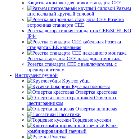
Защитная крышка для вилки стандарта CEE
Разъем
штепсельный круглый силовой
Розетка
встроенная стандарта CEE
Розетка декоративная стандартов CEE/SCHUKO
IP44
Розетка
стандарта СЕЕ кабельная
Розетка стандарта СЕЕ накладного монтажа
Розетка стандарта СЕЕ с выключателем, с
предохранителем
Инструмент ручной
Круглогубцы
Кусачки бокорезы
Отвертка крестовая
Отвертка с
шестигранником
Отвертка шлицевая
Пассатижи
Торцевые кусачки
Ключ
комбинированный гаечный
Рулетка