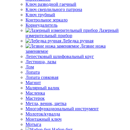
Ключ разводной гаечный
Ключ сверлильного патрона
Ключ трубный
Контрольное зеркало
Корнеудалитель
Лазерный
измерительный прибор
Лебедка ручная
Лезвие ножа
заменяемое
Лепестковый шлифовальный круг
Лестница, лазы
Лом
Лопата
Лопата совковая
Магнит
Малярный валик
Масленка
Мастерок
Метла, веник, щетка
Многофункциональный инструмент
Молоток/кувалда
Монтажный ключ
Мотыга
Набор бит