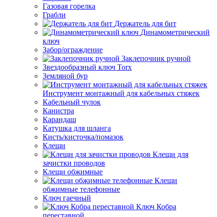
Газовая горелка
Грабли
Держатель для бит
Динамометрический
ключ
Забор/ограждение
Заклепочник ручной
Звездообразный ключ Torx
Земляной бур
Инструмент монтажный для кабельных стяжек
Кабельный чулок
Канистра
Карандаш
Катушка для шланга
Кисть/кисточка/помазок
Клещи
Клещи для
зачистки проводов
Клещи обжимные
Клещи
обжимные телефонные
Ключ гаечный
Ключ Кобра
переставной