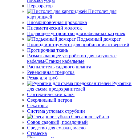
плоскогубцы
Перфоратор
Пистолет для
картриджей
Пломбировочная проволока
Пневматический молоток
Подающее устройство для кабельных катушек
Подъемный домкрат
Привод инструмента для пробивания отверстий
Протирочная ткань
Разматывающее устройство для катушек с
кабелем/Станки кабельные
Распылитель садового шланга
Реверсивная трещотка
Резак для труб
Рукоятки
для съема предохранителей
Сантехнический ключ
Сверлильный патрон
Секаторы
Система угловых струбцин
Слесарное зубило
Совок садовый, посадочный
Средство для смазки, масло
Стамеска