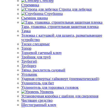
Степлер
Стремянка
Стропа для лебедки
Струбцина
Съемник шкива
Тара, упаковка, строительная защитная пленка
Тачка
Тележка с катушкой для шланга, разматывающее
устройство
Тиски слесарные
Топор
Торцевой гаечный ключ
Тройник для труб
Трубогиб
Труборез
Тяпка, рыхлитель садовый
Угольник
Ударная отвертка/ гайковерт (пневматический)
Удлинитель для бит
Удлинитель для торцовых головок
Уровень
Установочная коробка с шаблон для сверления
Чистящее средство
Шестигранный ключ