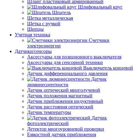
Шланг пластиковый армированный
Шлифовальный круг
Шпатель
Щетка металлическая
Щетка с ручкой
Щипцы
Учетная техника
Счетчики
электроэнергии
Датчики/сенсоры
Аксессуары для позиционного выключателя
Аксессуары для сенсорной техники
Выключатель концевой
Датчик дифференциального давления
Датчик
люминесцентности
Датчик оптический многолучевой
Датчик положения магнитный
Датчик приближения индуктивный
Датчик расстояния оптический
Датчик температуры
Датчик
фотоэлектрический
Детектор многоуровневой проверки
Емкостной датчик приближения