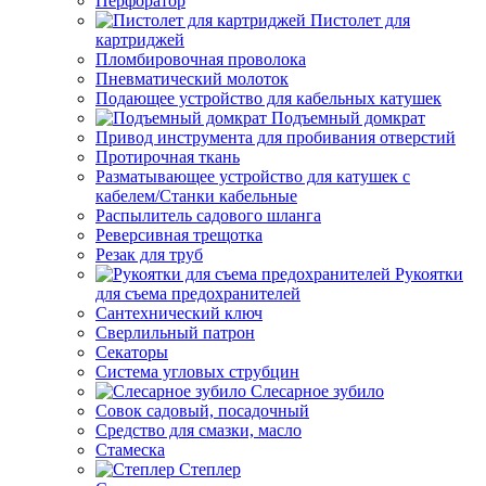
Перфоратор
Пистолет для
картриджей
Пломбировочная проволока
Пневматический молоток
Подающее устройство для кабельных катушек
Подъемный домкрат
Привод инструмента для пробивания отверстий
Протирочная ткань
Разматывающее устройство для катушек с
кабелем/Станки кабельные
Распылитель садового шланга
Реверсивная трещотка
Резак для труб
Рукоятки
для съема предохранителей
Сантехнический ключ
Сверлильный патрон
Секаторы
Система угловых струбцин
Слесарное зубило
Совок садовый, посадочный
Средство для смазки, масло
Стамеска
Степлер