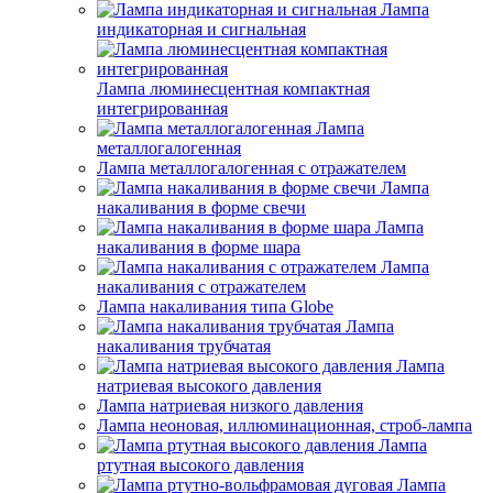
Лампа
индикаторная и сигнальная
Лампа люминесцентная компактная
интегрированная
Лампа
металлогалогенная
Лампа металлогалогенная с отражателем
Лампа
накаливания в форме свечи
Лампа
накаливания в форме шара
Лампа
накаливания с отражателем
Лампа накаливания типа Globe
Лампа
накаливания трубчатая
Лампа
натриевая высокого давления
Лампа натриевая низкого давления
Лампа неоновая, иллюминационная, строб-лампа
Лампа
ртутная высокого давления
Лампа