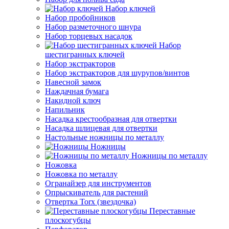
Набор ключей
Набор пробойников
Набор разметочного шнура
Набор торцевых насадок
Набор
шестигранных ключей
Набор экстракторов
Набор экстракторов для шурупов/винтов
Навесной замок
Наждачная бумага
Накидной ключ
Напильник
Насадка крестообразная для отвертки
Насадка шлицевая для отвертки
Настольные ножницы по металлу
Ножницы
Ножницы по металлу
Ножовка
Ножовка по металлу
Огранайзер для инструментов
Опрыскиватель для растений
Отвертка Torx (звездочка)
Переставные
плоскогубцы