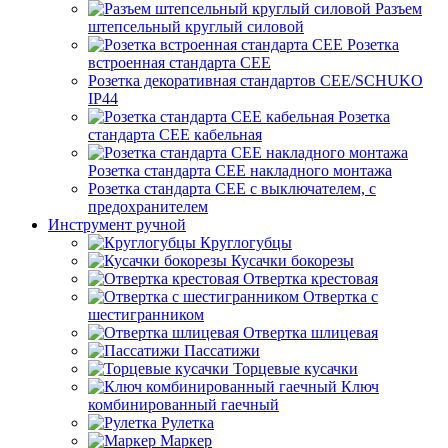
Разъем
штепсельный круглый силовой
Розетка
встроенная стандарта CEE
Розетка декоративная стандартов CEE/SCHUKO
IP44
Розетка
стандарта СЕЕ кабельная
Розетка стандарта СЕЕ накладного монтажа
Розетка стандарта СЕЕ с выключателем, с
предохранителем
Инструмент ручной
Круглогубцы
Кусачки бокорезы
Отвертка крестовая
Отвертка с
шестигранником
Отвертка шлицевая
Пассатижи
Торцевые кусачки
Ключ
комбинированный гаечный
Рулетка
Маркер