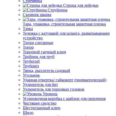
Стремянка
Стропа для лебедки
Струбцина
Съемник шкива
Тара, упаковка, строительная защитная пленка
Тачка
Тележка с катушкой для шланга, разматывающее
устройство
Тиски слесарные
Топор
Торцевой гаечный ключ
Тройник для труб
Трубогиб
Труборез
Тяпка, рыхлитель садовый
Угольник
Ударная отвертка/ гайковерт (пневматический)
Удлинитель для бит
Удлинитель для торцовых головок
Уровень
Установочная коробка с шаблон для сверления
Чистящее средство
Шестигранный ключ
Шило