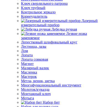
Ключ сверлильного патрона
Ключ трубный
Контрольное зеркало
Корнеудалитель
Лазерный
измерительный прибор
Лебедка ручная
Лезвие ножа
заменяемое
Лепестковый шлифовальный круг
Лестница, лазы
Лом
Лопата
Лопата совковая
Магнит
Малярный валик
Масленка
Мастерок
Метла, веник, щетка
Многофункциональный инструмент
Молоток/кувалда
Монтажный ключ
Мотыга
Набор бит
Набор для полива сада