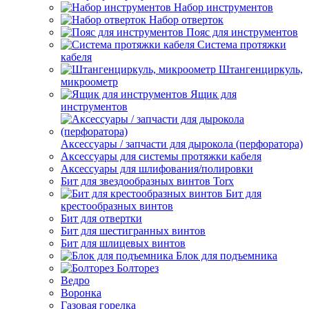
Набор инструментов
Набор отверток
Пояс для инструментов
Система протяжки
кабеля
Штангенциркуль,
микроометр
Ящик для
инструментов
Аксессуары / запчасти для дырокола (перфоратора)
Аксессуары для системы протяжки кабеля
Аксессуары для шлифования/полировки
Бит для звездообразных винтов Torx
Бит для
крестообразных винтов
Бит для отвертки
Бит для шестигранных винтов
Бит для шлицевых винтов
Блок для подъемника
Болторез
Ведро
Воронка
Газовая горелка