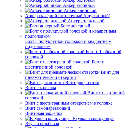
Анкер болтовой
Анкер забивной
Анкер клиновой
Анкер складной потолочный (пружинный)
Анкер стержневой
Болт анкерный
Болт с полукруглой головкой и квадратным
подголовком
Болт с Т-образной
головкой
Болт с
шестигранной головкой
Винт для
пневматической отвертки
Винт для розетки
Винт с кольцом
Винт с накатанной
головкой
Винт с шестигранным отверстием в головке
Винт самонарезающий
Винтовая заклепка
Втулка изолирующая
Втулка резьбовая