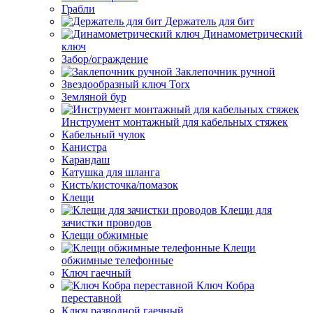
Грабли
Держатель для бит
Динамометрический
ключ
Забор/ограждение
Заклепочник ручной
Звездообразный ключ Torx
Земляной бур
Инструмент монтажный для кабельных стяжек
Кабельный чулок
Канистра
Карандаш
Катушка для шланга
Кисть/кисточка/помазок
Клещи
Клещи для
зачистки проводов
Клещи обжимные
Клещи
обжимные телефонные
Ключ гаечный
Ключ Кобра
переставной
Ключ разводной гаечный