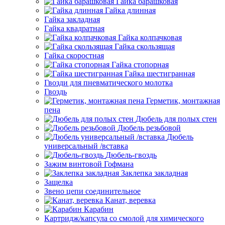
Гайка барашковая
Гайка длинная
Гайка закладная
Гайка квадратная
Гайка колпачковая
Гайка скользящая
Гайка скоростная
Гайка стопорная
Гайка шестигранная
Гвозди для пневматического молотка
Гвоздь
Герметик, монтажная
пена
Дюбель для полых стен
Дюбель резьбовой
Дюбель
универсальный /вставка
Дюбель-гвоздь
Зажим винтовой Гофмана
Заклепка закладная
Защелка
Звено цепи соединительное
Канат, веревка
Карабин
Картридж/капсула со смолой для химического