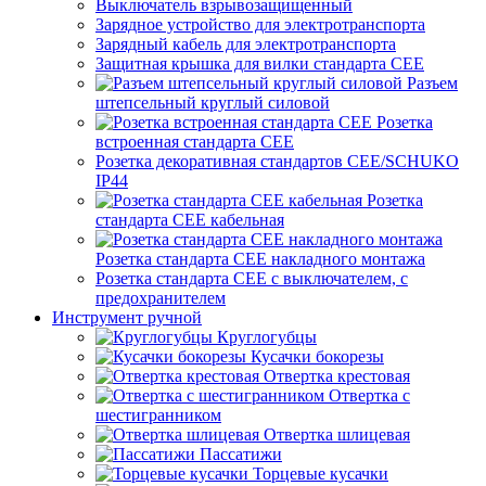
Выключатель взрывозащищенный
Зарядное устройство для электротранспорта
Зарядный кабель для электротранспорта
Защитная крышка для вилки стандарта CEE
Разъем
штепсельный круглый силовой
Розетка
встроенная стандарта CEE
Розетка декоративная стандартов CEE/SCHUKO
IP44
Розетка
стандарта СЕЕ кабельная
Розетка стандарта СЕЕ накладного монтажа
Розетка стандарта СЕЕ с выключателем, с
предохранителем
Инструмент ручной
Круглогубцы
Кусачки бокорезы
Отвертка крестовая
Отвертка с
шестигранником
Отвертка шлицевая
Пассатижи
Торцевые кусачки