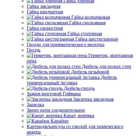
Гайка длинная
Гайка закладная
Гайка квадратная
Гайка колпачковая
Гайка скользящая
Гайка скоростная
Гайка стопорная
Гайка шестигранная
Гвозди для пневматического молотка
Гвоздь
Герметик, монтажная
пена
Дюбель для полых стен
Дюбель резьбовой
Дюбель
универсальный /вставка
Дюбель-гвоздь
Зажим винтовой Гофмана
Заклепка закладная
Защелка
Звено цепи соединительное
Канат, веревка
Карабин
Картридж/капсула со смолой для химического
анкера