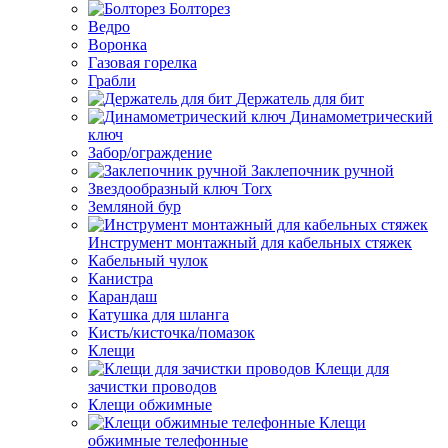
Болторез
Ведро
Воронка
Газовая горелка
Грабли
Держатель для бит
Динамометрический
ключ
Забор/ограждение
Заклепочник ручной
Звездообразный ключ Torx
Земляной бур
Инструмент монтажный для кабельных стяжек
Кабельный чулок
Канистра
Карандаш
Катушка для шланга
Кисть/кисточка/помазок
Клещи
Клещи для
зачистки проводов
Клещи обжимные
Клещи
обжимные телефонные