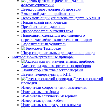
Датчик
фотоэлектрический
Детектор многоуровневой проверки
Емкостной датчик приближения
Переключающий усилитель стандарта NAMUR
Поплавковый выключатель
Преобразователь давления
Преобразователь значения тока
Приводная головка для позиционного
переключателя/переключателя с шарниром
Разделительный усилитель
Термореле
Шнур соединительный для датчика-привода
Контрольно-измерительные приборы
Аксессуары для измерительных приборов
Анализатор качества электроэнергии
Датчик температуры для КИП
Детектор скрытой
проводки
Измерители сопротивления заземления
Измеритель антифриза
Измеритель влажности материала
Измеритель длины кабеля
Измеритель температуры и климата