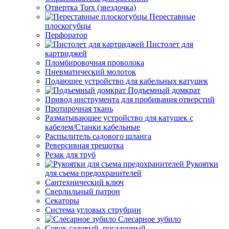
Отвертка Torx (звездочка)
Переставные
плоскогубцы
Перфоратор
Пистолет для
картриджей
Пломбировочная проволока
Пневматический молоток
Подающее устройство для кабельных катушек
Подъемный домкрат
Привод инструмента для пробивания отверстий
Протирочная ткань
Разматывающее устройство для катушек с
кабелем/Станки кабельные
Распылитель садового шланга
Реверсивная трещотка
Резак для труб
Рукоятки
для съема предохранителей
Сантехнический ключ
Сверлильный патрон
Секаторы
Система угловых струбцин
Слесарное зубило
Совок садовый, посадочный