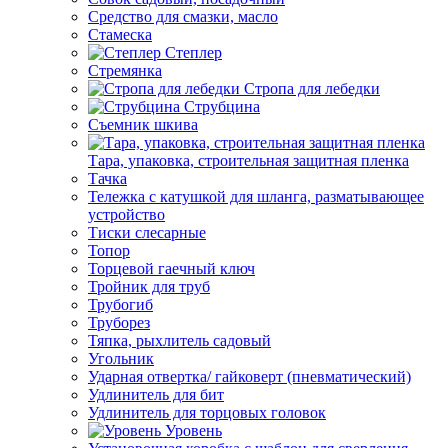
Средство для смазки, масло
Стамеска
Степлер
Стремянка
Стропа для лебедки
Струбцина
Съемник шкива
Тара, упаковка, строительная защитная пленка
Тачка
Тележка с катушкой для шланга, разматывающее
устройство
Тиски слесарные
Топор
Торцевой гаечный ключ
Тройник для труб
Трубогиб
Труборез
Тяпка, рыхлитель садовый
Угольник
Ударная отвертка/ гайковерт (пневматический)
Удлинитель для бит
Удлинитель для торцовых головок
Уровень