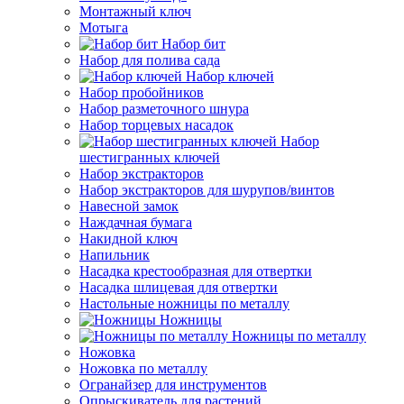
Монтажный ключ
Мотыга
Набор бит
Набор для полива сада
Набор ключей
Набор пробойников
Набор разметочного шнура
Набор торцевых насадок
Набор
шестигранных ключей
Набор экстракторов
Набор экстракторов для шурупов/винтов
Навесной замок
Наждачная бумага
Накидной ключ
Напильник
Насадка крестообразная для отвертки
Насадка шлицевая для отвертки
Настольные ножницы по металлу
Ножницы
Ножницы по металлу
Ножовка
Ножовка по металлу
Огранайзер для инструментов
Опрыскиватель для растений