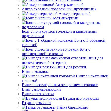
Анкер забивной
Анкер клиновой
Анкер складной потолочный (пружинный)
Анкер стержневой
Болт анкерный
Болт с полукруглой головкой и квадратным
подголовком
Болт с Т-образной
головкой
Болт с
шестигранной головкой
Винт для
пневматической отвертки
Винт для розетки
Винт с кольцом
Винт с накатанной
головкой
Винт с шестигранным отверстием в головке
Винт самонарезающий
Винтовая заклепка
Втулка изолирующая
Втулка резьбовая
Гайка барашковая