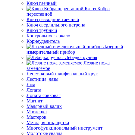
Ключ гаечный
Ключ Кобра
переставной
Ключ разводной гаечный
Ключ сверлильного патрона
Ключ трубный
Контрольное зеркало
Корнеудалитель
Лазерный
измерительный прибор
Лебедка ручная
Лезвие ножа
заменяемое
Лепестковый шлифовальный круг
Лестница, лазы
Лом
Лопата
Лопата совковая
Магнит
Малярный валик
Масленка
Мастерок
Метла, веник, щетка
Многофункциональный инструмент
Молоток/кувалда