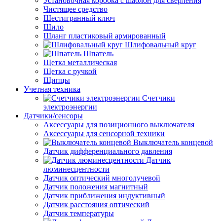
Установочная коробка с шаблон для сверления
Чистящее средство
Шестигранный ключ
Шило
Шланг пластиковый армированный
Шлифовальный круг
Шпатель
Щетка металлическая
Щетка с ручкой
Щипцы
Учетная техника
Счетчики
электроэнергии
Датчики/сенсоры
Аксессуары для позиционного выключателя
Аксессуары для сенсорной техники
Выключатель концевой
Датчик дифференциального давления
Датчик
люминесцентности
Датчик оптический многолучевой
Датчик положения магнитный
Датчик приближения индуктивный
Датчик расстояния оптический
Датчик температуры