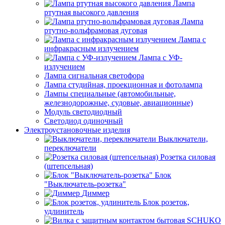
Лампа
ртутная высокого давления
Лампа
ртутно-вольфрамовая дуговая
Лампа с
инфракрасным излучением
Лампа с УФ-
излучением
Лампа сигнальная светофора
Лампа студийная, проекционная и фотолампа
Лампы специальные (автомобильные,
железнодорожные, судовые, авиационные)
Модуль светодиодный
Светодиод одиночный
Электроустановочные изделия
Выключатели,
переключатели
Розетка силовая
(штепсельная)
Блок
"Выключатель-розетка"
Диммер
Блок розеток,
удлинитель