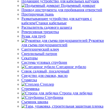
Подающее устройство для кабельных катушек
Подъемный домкрат
Привод инструмента для пробивания отверстий
Протирочная ткань
Разматывающее устройство для катушек с
кабелем/Станки кабельные
Распылитель садового шланга
Реверсивная трещотка
Резак для труб
Рукоятки
для съема предохранителей
Сантехнический ключ
Сверлильный патрон
Секаторы
Система угловых струбцин
Слесарное зубило
Совок садовый, посадочный
Средство для смазки, масло
Стамеска
Степлер
Стремянка
Стропа для лебедки
Струбцина
Съемник шкива