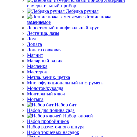
Лазерный
измерительный прибор
Лебедка ручная
Лезвие ножа
заменяемое
Лепестковый шлифовальный круг
Лестница, лазы
Лом
Лопата
Лопата совковая
Магнит
Малярный валик
Масленка
Мастерок
Метла, веник, щетка
Многофункциональный инструмент
Молоток/кувалда
Монтажный ключ
Мотыга
Набор бит
Набор для полива сада
Набор ключей
Набор пробойников
Набор разметочного шнура
Набор торцевых насадок