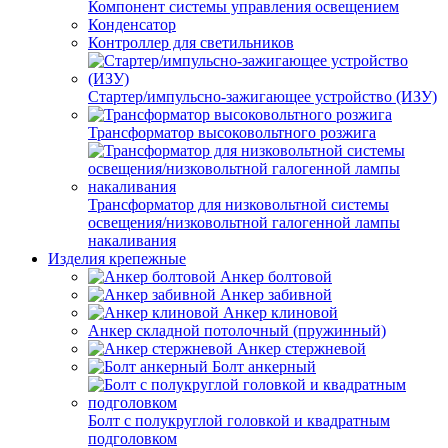
Компонент системы управления освещением
Конденсатор
Контроллер для светильников
Стартер/импульсно-зажигающее устройство (ИЗУ)
Трансформатор высоковольтного розжига
Трансформатор для низковольтной системы
освещения/низковольтной галогенной лампы
накаливания
Изделия крепежные
Анкер болтовой
Анкер забивной
Анкер клиновой
Анкер складной потолочный (пружинный)
Анкер стержневой
Болт анкерный
Болт с полукруглой головкой и квадратным
подголовком