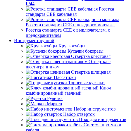
IP44
Розетка
стандарта СЕЕ кабельная
Розетка стандарта СЕЕ накладного монтажа
Розетка стандарта СЕЕ с выключателем, с
предохранителем
Инструмент ручной
Круглогубцы
Кусачки бокорезы
Отвертка крестовая
Отвертка с
шестигранником
Отвертка шлицевая
Пассатижи
Торцевые кусачки
Ключ
комбинированный гаечный
Рулетка
Маркер
Набор инструментов
Набор отверток
Пояс для инструментов
Система протяжки
кабеля