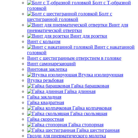
Болт с Т-образной
головкой
Болт с
шестигранной головкой
Винт для
пневматической отвертки
Винт для розетки
Винт с кольцом
Винт с накатанной
головкой
Винт с шестигранным отверстием в головке
Винт самонарезающий
Винтовая заклепка
Втулка изолирующая
Втулка резьбовая
Гайка барашковая
Гайка длинная
Гайка закладная
Гайка квадратная
Гайка колпачковая
Гайка скользящая
Гайка скоростная
Гайка стопорная
Гайка шестигранная
Гвозди для пневматического молотка