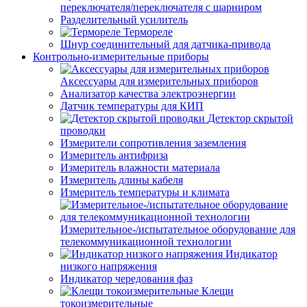
переключателя/переключателя с шарниром
Разделительный усилитель
Термореле
Шнур соединительный для датчика-привода
Контрольно-измерительные приборы
Аксессуары для измерительных приборов
Анализатор качества электроэнергии
Датчик температуры для КИП
Детектор скрытой
проводки
Измерители сопротивления заземления
Измеритель антифриза
Измеритель влажности материала
Измеритель длины кабеля
Измеритель температуры и климата
Измерительное-/испытательное оборудование для
телекоммуникационной технологии
Индикатор
низкого напряжения
Индикатор чередования фаз
Клещи
токоизмерительные