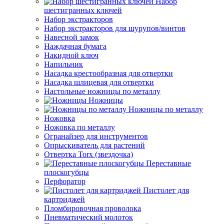
Набор
шестигранных ключей
Набор экстракторов
Набор экстракторов для шурупов/винтов
Навесной замок
Наждачная бумага
Накидной ключ
Напильник
Насадка крестообразная для отвертки
Насадка шлицевая для отвертки
Настольные ножницы по металлу
Ножницы
Ножницы по металлу
Ножовка
Ножовка по металлу
Огранайзер для инструментов
Опрыскиватель для растений
Отвертка Torx (звездочка)
Переставные
плоскогубцы
Перфоратор
Пистолет для
картриджей
Пломбировочная проволока
Пневматический молоток