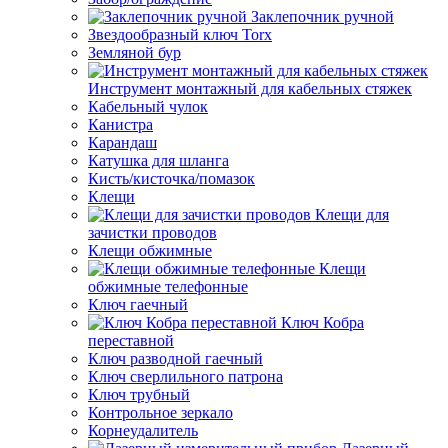
Заклепочник ручной
Звездообразный ключ Torx
Земляной бур
Инструмент монтажный для кабельных стяжек
Кабельный чулок
Канистра
Карандаш
Катушка для шланга
Кисть/кисточка/помазок
Клещи
Клещи для
зачистки проводов
Клещи обжимные
Клещи
обжимные телефонные
Ключ гаечный
Ключ Кобра
переставной
Ключ разводной гаечный
Ключ сверлильного патрона
Ключ трубный
Контрольное зеркало
Корнеудалитель