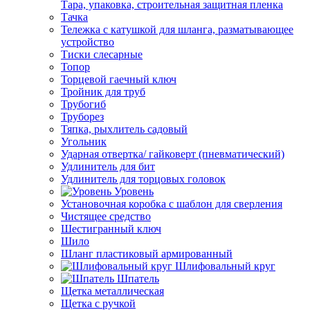
Тара, упаковка, строительная защитная пленка
Тачка
Тележка с катушкой для шланга, разматывающее
устройство
Тиски слесарные
Топор
Торцевой гаечный ключ
Тройник для труб
Трубогиб
Труборез
Тяпка, рыхлитель садовый
Угольник
Ударная отвертка/ гайковерт (пневматический)
Удлинитель для бит
Удлинитель для торцовых головок
Уровень
Установочная коробка с шаблон для сверления
Чистящее средство
Шестигранный ключ
Шило
Шланг пластиковый армированный
Шлифовальный круг
Шпатель
Щетка металлическая
Щетка с ручкой