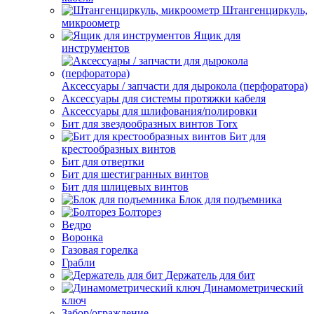
Штангенциркуль,
микроометр
Ящик для
инструментов
Аксессуары / запчасти для дырокола (перфоратора)
Аксессуары для системы протяжки кабеля
Аксессуары для шлифования/полировки
Бит для звездообразных винтов Torx
Бит для
крестообразных винтов
Бит для отвертки
Бит для шестигранных винтов
Бит для шлицевых винтов
Блок для подъемника
Болторез
Ведро
Воронка
Газовая горелка
Грабли
Держатель для бит
Динамометрический
ключ
Забор/ограждение