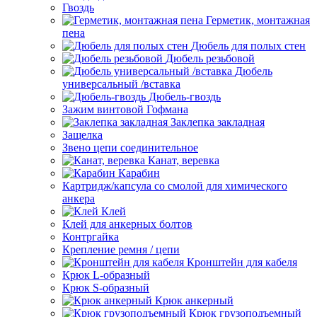
Гвоздь
Герметик, монтажная
пена
Дюбель для полых стен
Дюбель резьбовой
Дюбель
универсальный /вставка
Дюбель-гвоздь
Зажим винтовой Гофмана
Заклепка закладная
Защелка
Звено цепи соединительное
Канат, веревка
Карабин
Картридж/капсула со смолой для химического
анкера
Клей
Клей для анкерных болтов
Контргайка
Крепление ремня / цепи
Кронштейн для кабеля
Крюк L-образный
Крюк S-образный
Крюк анкерный
Крюк грузоподъемный