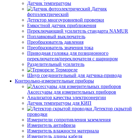
Датчик температуры
Датчик
фотоэлектрический
Детектор многоуровневой проверки
Емкостной датчик приближения
Переключающий усилитель стандарта NAMUR
Поплавковый выключатель
Преобразователь давления
Преобразователь значения тока
Приводная головка для позиционного
переключателя/переключателя с шарниром
Разделительный усилитель
Термореле
Шнур соединительный для датчика-привода
Контрольно-измерительные приборы
Аксессуары для измерительных приборов
Анализатор качества электроэнергии
Датчик температуры для КИП
Детектор скрытой
проводки
Измерители сопротивления заземления
Измеритель антифриза
Измеритель влажности материала
Измеритель длины кабеля