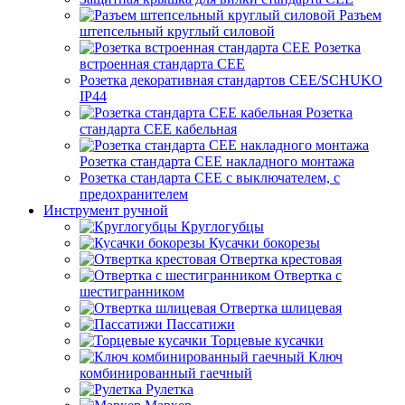
Разъем
штепсельный круглый силовой
Розетка
встроенная стандарта CEE
Розетка декоративная стандартов CEE/SCHUKO
IP44
Розетка
стандарта СЕЕ кабельная
Розетка стандарта СЕЕ накладного монтажа
Розетка стандарта СЕЕ с выключателем, с
предохранителем
Инструмент ручной
Круглогубцы
Кусачки бокорезы
Отвертка крестовая
Отвертка с
шестигранником
Отвертка шлицевая
Пассатижи
Торцевые кусачки
Ключ
комбинированный гаечный
Рулетка