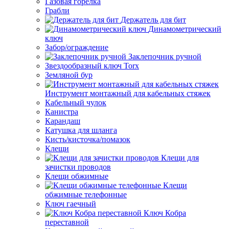
Газовая горелка
Грабли
Держатель для бит
Динамометрический
ключ
Забор/ограждение
Заклепочник ручной
Звездообразный ключ Torx
Земляной бур
Инструмент монтажный для кабельных стяжек
Кабельный чулок
Канистра
Карандаш
Катушка для шланга
Кисть/кисточка/помазок
Клещи
Клещи для
зачистки проводов
Клещи обжимные
Клещи
обжимные телефонные
Ключ гаечный
Ключ Кобра
переставной