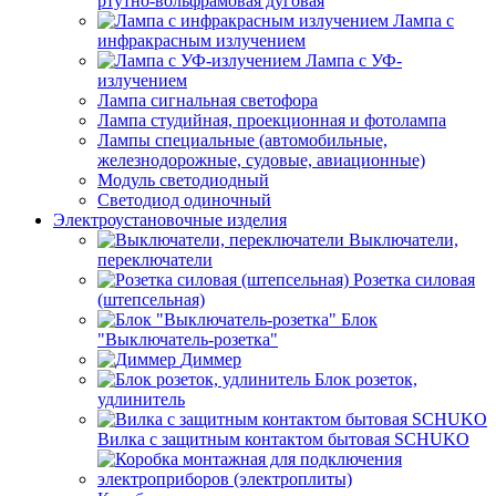
ртутно-вольфрамовая дуговая
Лампа с
инфракрасным излучением
Лампа с УФ-
излучением
Лампа сигнальная светофора
Лампа студийная, проекционная и фотолампа
Лампы специальные (автомобильные,
железнодорожные, судовые, авиационные)
Модуль светодиодный
Светодиод одиночный
Электроустановочные изделия
Выключатели,
переключатели
Розетка силовая
(штепсельная)
Блок
"Выключатель-розетка"
Диммер
Блок розеток,
удлинитель
Вилка с защитным контактом бытовая SCHUKO