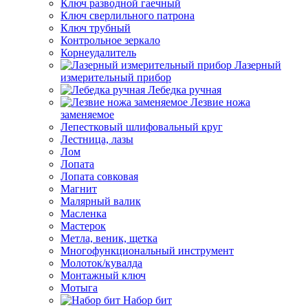
Ключ разводной гаечный
Ключ сверлильного патрона
Ключ трубный
Контрольное зеркало
Корнеудалитель
Лазерный
измерительный прибор
Лебедка ручная
Лезвие ножа
заменяемое
Лепестковый шлифовальный круг
Лестница, лазы
Лом
Лопата
Лопата совковая
Магнит
Малярный валик
Масленка
Мастерок
Метла, веник, щетка
Многофункциональный инструмент
Молоток/кувалда
Монтажный ключ
Мотыга
Набор бит