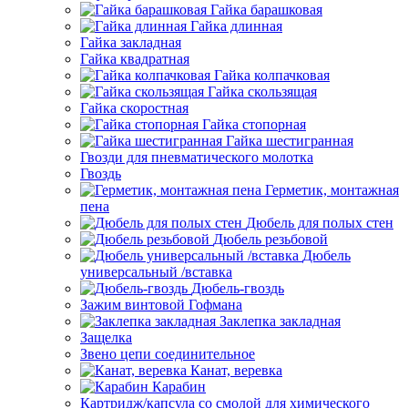
Гайка барашковая
Гайка длинная
Гайка закладная
Гайка квадратная
Гайка колпачковая
Гайка скользящая
Гайка скоростная
Гайка стопорная
Гайка шестигранная
Гвозди для пневматического молотка
Гвоздь
Герметик, монтажная
пена
Дюбель для полых стен
Дюбель резьбовой
Дюбель
универсальный /вставка
Дюбель-гвоздь
Зажим винтовой Гофмана
Заклепка закладная
Защелка
Звено цепи соединительное
Канат, веревка
Карабин
Картридж/капсула со смолой для химического