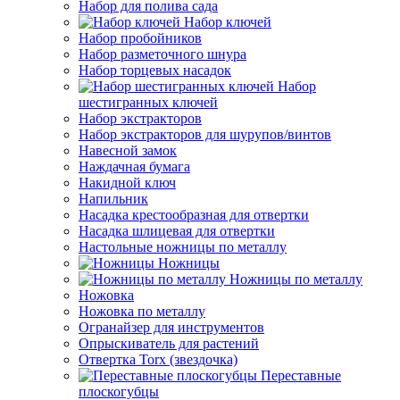
Набор для полива сада
Набор ключей
Набор пробойников
Набор разметочного шнура
Набор торцевых насадок
Набор
шестигранных ключей
Набор экстракторов
Набор экстракторов для шурупов/винтов
Навесной замок
Наждачная бумага
Накидной ключ
Напильник
Насадка крестообразная для отвертки
Насадка шлицевая для отвертки
Настольные ножницы по металлу
Ножницы
Ножницы по металлу
Ножовка
Ножовка по металлу
Огранайзер для инструментов
Опрыскиватель для растений
Отвертка Torx (звездочка)
Переставные
плоскогубцы