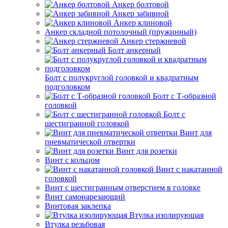
Анкер болтовой
Анкер забивной
Анкер клиновой
Анкер складной потолочный (пружинный)
Анкер стержневой
Болт анкерный
Болт с полукруглой головкой и квадратным
подголовком
Болт с Т-образной
головкой
Болт с
шестигранной головкой
Винт для
пневматической отвертки
Винт для розетки
Винт с кольцом
Винт с накатанной
головкой
Винт с шестигранным отверстием в головке
Винт самонарезающий
Винтовая заклепка
Втулка изолирующая
Втулка резьбовая