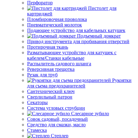
Перфоратор
Пистолет для
картриджей
Пломбировочная проволока
Пневматический молоток
Подающее устройство для кабельных катушек
Подъемный домкрат
Привод инструмента для пробивания отверстий
Протирочная ткань
Разматывающее устройство для катушек с
кабелем/Станки кабельные
Распылитель садового шланга
Реверсивная трещотка
Резак для труб
Рукоятки
для съема предохранителей
Сантехнический ключ
Сверлильный патрон
Секаторы
Система угловых струбцин
Слесарное зубило
Совок садовый, посадочный
Средство для смазки, масло
Стамеска
Степлер