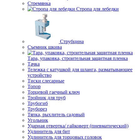
Стремянка
Стропа для лебедки
Струбцина
Съемник шкива
Тара, упаковка, строительная защитная пленка
Тачка
Тележка с катушкой для шланга, разматывающее
устройство
Тиски слесарные
Топор
Торцевой гаечный ключ
Тройник для труб
Трубогиб
Труборез
Тяпка, рыхлитель садовый
Угольник
Ударная отвертка/ гайковерт (пневматический)
Удлинитель для бит
Удлинитель для торцовых головок