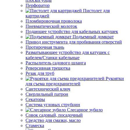
плоскогубцы
Перфоратор
Пистолет для
картриджей
Пломбировочная проволока
Пневматический молоток
Подающее устройство для кабельных катушек
Подъемный домкрат
Привод инструмента для пробивания отверстий
Протирочная ткань
Разматывающее устройство для катушек с
кабелем/Станки кабельные
Распылитель садового шланга
Реверсивная трещотка
Резак для труб
Рукоятки
для съема предохранителей
Сантехнический ключ
Сверлильный патрон
Секаторы
Система угловых струбцин
Слесарное зубило
Совок садовый, посадочный
Средство для смазки, масло
Стамеска