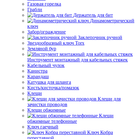
Газовая горелка
Грабли
Держатель для бит
Динамометрический
ключ
Забор/ограждение
Заклепочник ручной
Звездообразный ключ Torx
Земляной бур
Инструмент монтажный для кабельных стяжек
Кабельный чулок
Канистра
Карандаш
Катушка для шланга
Кисть/кисточка/помазок
Клещи
Клещи для
зачистки проводов
Клещи обжимные
Клещи
обжимные телефонные
Ключ гаечный
Ключ Кобра
переставной