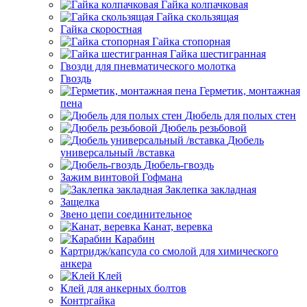
Гайка колпачковая
Гайка скользящая
Гайка скоростная
Гайка стопорная
Гайка шестигранная
Гвозди для пневматического молотка
Гвоздь
Герметик, монтажная
пена
Дюбель для полых стен
Дюбель резьбовой
Дюбель
универсальный /вставка
Дюбель-гвоздь
Зажим винтовой Гофмана
Заклепка закладная
Защелка
Звено цепи соединительное
Канат, веревка
Карабин
Картридж/капсула со смолой для химического
анкера
Клей
Клей для анкерных болтов
Контргайка