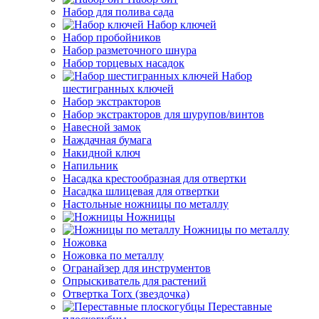
Набор для полива сада
Набор ключей
Набор пробойников
Набор разметочного шнура
Набор торцевых насадок
Набор
шестигранных ключей
Набор экстракторов
Набор экстракторов для шурупов/винтов
Навесной замок
Наждачная бумага
Накидной ключ
Напильник
Насадка крестообразная для отвертки
Насадка шлицевая для отвертки
Настольные ножницы по металлу
Ножницы
Ножницы по металлу
Ножовка
Ножовка по металлу
Огранайзер для инструментов
Опрыскиватель для растений
Отвертка Torx (звездочка)
Переставные