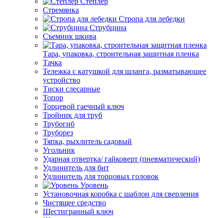
Степлер
Стремянка
Стропа для лебедки
Струбцина
Съемник шкива
Тара, упаковка, строительная защитная пленка
Тачка
Тележка с катушкой для шланга, разматывающее
устройство
Тиски слесарные
Топор
Торцевой гаечный ключ
Тройник для труб
Трубогиб
Труборез
Тяпка, рыхлитель садовый
Угольник
Ударная отвертка/ гайковерт (пневматический)
Удлинитель для бит
Удлинитель для торцовых головок
Уровень
Установочная коробка с шаблон для сверления
Чистящее средство
Шестигранный ключ