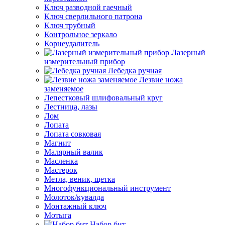
Ключ разводной гаечный
Ключ сверлильного патрона
Ключ трубный
Контрольное зеркало
Корнеудалитель
Лазерный
измерительный прибор
Лебедка ручная
Лезвие ножа
заменяемое
Лепестковый шлифовальный круг
Лестница, лазы
Лом
Лопата
Лопата совковая
Магнит
Малярный валик
Масленка
Мастерок
Метла, веник, щетка
Многофункциональный инструмент
Молоток/кувалда
Монтажный ключ
Мотыга
Набор бит