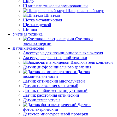
Шило
Шланг пластиковый армированный
Шлифовальный круг
Шпатель
Щетка металлическая
Щетка с ручкой
Щипцы
Учетная техника
Счетчики
электроэнергии
Датчики/сенсоры
Аксессуары для позиционного выключателя
Аксессуары для сенсорной техники
Выключатель концевой
Датчик дифференциального давления
Датчик
люминесцентности
Датчик оптический многолучевой
Датчик положения магнитный
Датчик приближения индуктивный
Датчик расстояния оптический
Датчик температуры
Датчик
фотоэлектрический
Детектор многоуровневой проверки