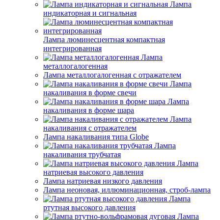
Лампа
индикаторная и сигнальная
Лампа люминесцентная компактная
интегрированная
Лампа
металлогалогенная
Лампа металлогалогенная с отражателем
Лампа
накаливания в форме свечи
Лампа
накаливания в форме шара
Лампа
накаливания с отражателем
Лампа накаливания типа Globe
Лампа
накаливания трубчатая
Лампа
натриевая высокого давления
Лампа натриевая низкого давления
Лампа неоновая, иллюминационная, строб-лампа
Лампа
ртутная высокого давления
Лампа