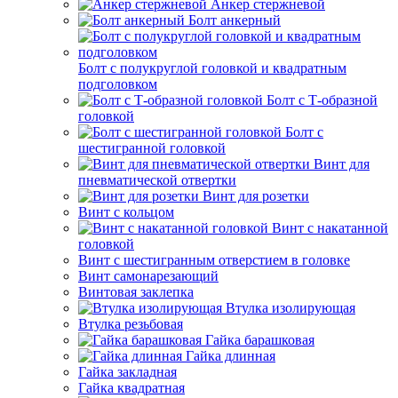
Анкер стержневой
Болт анкерный
Болт с полукруглой головкой и квадратным
подголовком
Болт с Т-образной
головкой
Болт с
шестигранной головкой
Винт для
пневматической отвертки
Винт для розетки
Винт с кольцом
Винт с накатанной
головкой
Винт с шестигранным отверстием в головке
Винт самонарезающий
Винтовая заклепка
Втулка изолирующая
Втулка резьбовая
Гайка барашковая
Гайка длинная
Гайка закладная
Гайка квадратная