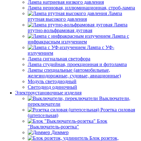
Лампа натриевая низкого давления
Лампа неоновая, иллюминационная, строб-лампа
Лампа
ртутная высокого давления
Лампа
ртутно-вольфрамовая дуговая
Лампа с
инфракрасным излучением
Лампа с УФ-
излучением
Лампа сигнальная светофора
Лампа студийная, проекционная и фотолампа
Лампы специальные (автомобильные,
железнодорожные, судовые, авиационные)
Модуль светодиодный
Светодиод одиночный
Электроустановочные изделия
Выключатели,
переключатели
Розетка силовая
(штепсельная)
Блок
"Выключатель-розетка"
Диммер
Блок розеток,