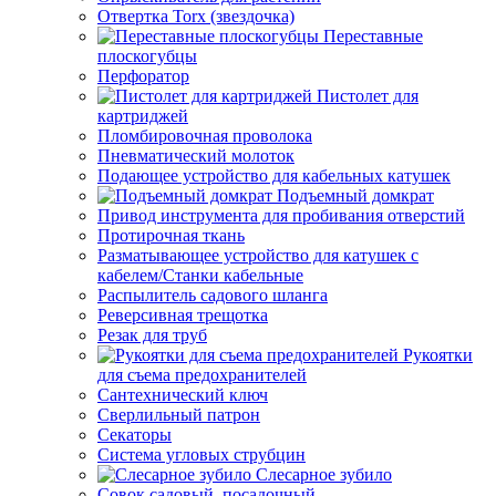
Отвертка Torx (звездочка)
Переставные
плоскогубцы
Перфоратор
Пистолет для
картриджей
Пломбировочная проволока
Пневматический молоток
Подающее устройство для кабельных катушек
Подъемный домкрат
Привод инструмента для пробивания отверстий
Протирочная ткань
Разматывающее устройство для катушек с
кабелем/Станки кабельные
Распылитель садового шланга
Реверсивная трещотка
Резак для труб
Рукоятки
для съема предохранителей
Сантехнический ключ
Сверлильный патрон
Секаторы
Система угловых струбцин
Слесарное зубило
Совок садовый, посадочный