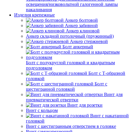
освещения/низковольтной галогенной лампы
накаливания
Изделия крепежные
Анкер болтовой
Анкер забивной
Анкер клиновой
Анкер складной потолочный (пружинный)
Анкер стержневой
Болт анкерный
Болт с полукруглой головкой и квадратным
подголовком
Болт с Т-образной
головкой
Болт с
шестигранной головкой
Винт для
пневматической отвертки
Винт для розетки
Винт с кольцом
Винт с накатанной
головкой
Винт с шестигранным отверстием в головке
Винт самонарезающий