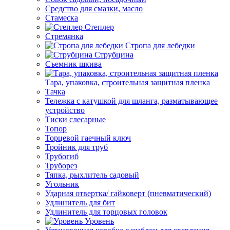
Средство для смазки, масло
Стамеска
Степлер
Стремянка
Стропа для лебедки
Струбцина
Съемник шкива
Тара, упаковка, строительная защитная пленка
Тачка
Тележка с катушкой для шланга, разматывающее
устройство
Тиски слесарные
Топор
Торцевой гаечный ключ
Тройник для труб
Трубогиб
Труборез
Тяпка, рыхлитель садовый
Угольник
Ударная отвертка/ гайковерт (пневматический)
Удлинитель для бит
Удлинитель для торцовых головок
Уровень