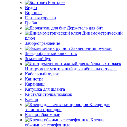
Болторез
Ведро
Воронка
Газовая горелка
Грабли
Держатель для бит
Динамометрический
ключ
Забор/ограждение
Заклепочник ручной
Звездообразный ключ Torx
Земляной бур
Инструмент монтажный для кабельных стяжек
Кабельный чулок
Канистра
Карандаш
Катушка для шланга
Кисть/кисточка/помазок
Клещи
Клещи для
зачистки проводов
Клещи обжимные
Клещи
обжимные телефонные