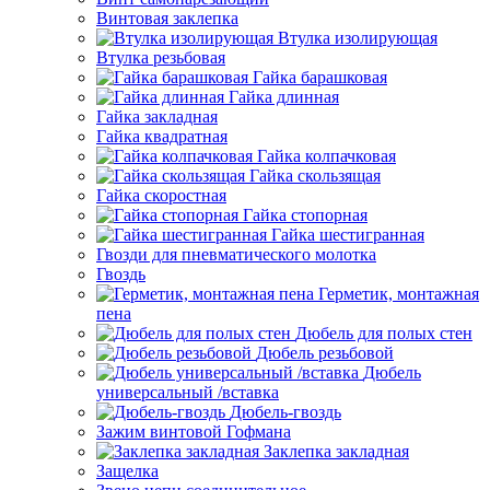
Винтовая заклепка
Втулка изолирующая
Втулка резьбовая
Гайка барашковая
Гайка длинная
Гайка закладная
Гайка квадратная
Гайка колпачковая
Гайка скользящая
Гайка скоростная
Гайка стопорная
Гайка шестигранная
Гвозди для пневматического молотка
Гвоздь
Герметик, монтажная
пена
Дюбель для полых стен
Дюбель резьбовой
Дюбель
универсальный /вставка
Дюбель-гвоздь
Зажим винтовой Гофмана
Заклепка закладная
Защелка