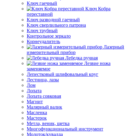
Ключ гаечный
Ключ Кобра
переставной
Ключ разводной гаечный
Ключ сверлильного патрона
Ключ трубный
Контрольное зеркало
Корнеудалитель
Лазерный
измерительный прибор
Лебедка ручная
Лезвие ножа
заменяемое
Лепестковый шлифовальный круг
Лестница, лазы
Лом
Лопата
Лопата совковая
Магнит
Малярный валик
Масленка
Мастерок
Метла, веник, щетка
Многофункциональный инструмент
Молоток/кувалда