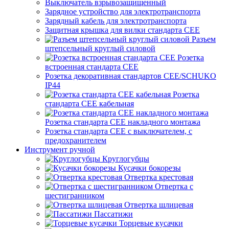
Выключатель взрывозащищенный
Зарядное устройство для электротранспорта
Зарядный кабель для электротранспорта
Защитная крышка для вилки стандарта CEE
Разъем
штепсельный круглый силовой
Розетка
встроенная стандарта CEE
Розетка декоративная стандартов CEE/SCHUKO
IP44
Розетка
стандарта СЕЕ кабельная
Розетка стандарта СЕЕ накладного монтажа
Розетка стандарта СЕЕ с выключателем, с
предохранителем
Инструмент ручной
Круглогубцы
Кусачки бокорезы
Отвертка крестовая
Отвертка с
шестигранником
Отвертка шлицевая
Пассатижи
Торцевые кусачки