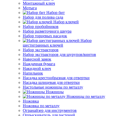
Монтажный ключ
Мотыга
Набор бит
Набор для полива сада
Набор ключей
Набор пробойников
Набор разметочного шнура
Набор торцевых насадок
Набор
шестигранных ключей
Набор экстракторов
Набор экстракторов для шурупов/винтов
Навесной замок
Наждачная бумага
Накидной ключ
Напильник
Насадка крестообразная для отвертки
Насадка шлицевая для отвертки
Настольные ножницы по металлу
Ножницы
Ножницы по металлу
Ножовка
Ножовка по металлу
Огранайзер для инструментов
Опрыскиватель для растений