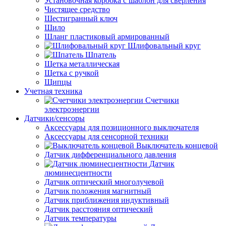
Установочная коробка с шаблон для сверления
Чистящее средство
Шестигранный ключ
Шило
Шланг пластиковый армированный
Шлифовальный круг
Шпатель
Щетка металлическая
Щетка с ручкой
Щипцы
Учетная техника
Счетчики
электроэнергии
Датчики/сенсоры
Аксессуары для позиционного выключателя
Аксессуары для сенсорной техники
Выключатель концевой
Датчик дифференциального давления
Датчик
люминесцентности
Датчик оптический многолучевой
Датчик положения магнитный
Датчик приближения индуктивный
Датчик расстояния оптический
Датчик температуры