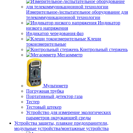
Измерительное-/испытательное оборудование для
телекоммуникационной технологии
Индикатор
низкого напряжения
Индикатор чередования фаз
Клещи
токоизмерительные
Контрольный стержень
Мегаомметр
Мультиметр
Погружная трубка
Портативный детектор газа
Тестер
Тестовый штекер
Устройство для измерение экологических
параметров окружающей среды
Устройства защиты, плавкие предохранители,
модульные устройства/монтажные устройства