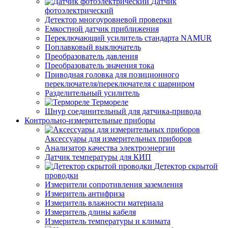
Датчик
фотоэлектрический
Детектор многоуровневой проверки
Емкостной датчик приближения
Переключающий усилитель стандарта NAMUR
Поплавковый выключатель
Преобразователь давления
Преобразователь значения тока
Приводная головка для позиционного
переключателя/переключателя с шарниром
Разделительный усилитель
Термореле
Шнур соединительный для датчика-привода
Контрольно-измерительные приборы
Аксессуары для измерительных приборов
Анализатор качества электроэнергии
Датчик температуры для КИП
Детектор скрытой
проводки
Измерители сопротивления заземления
Измеритель антифриза
Измеритель влажности материала
Измеритель длины кабеля
Измеритель температуры и климата