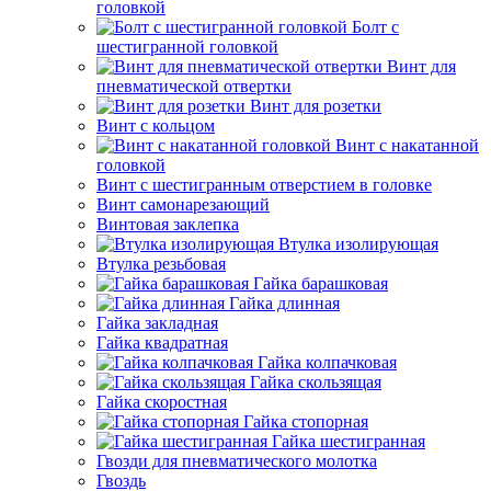
головкой
Болт с
шестигранной головкой
Винт для
пневматической отвертки
Винт для розетки
Винт с кольцом
Винт с накатанной
головкой
Винт с шестигранным отверстием в головке
Винт самонарезающий
Винтовая заклепка
Втулка изолирующая
Втулка резьбовая
Гайка барашковая
Гайка длинная
Гайка закладная
Гайка квадратная
Гайка колпачковая
Гайка скользящая
Гайка скоростная
Гайка стопорная
Гайка шестигранная
Гвозди для пневматического молотка
Гвоздь