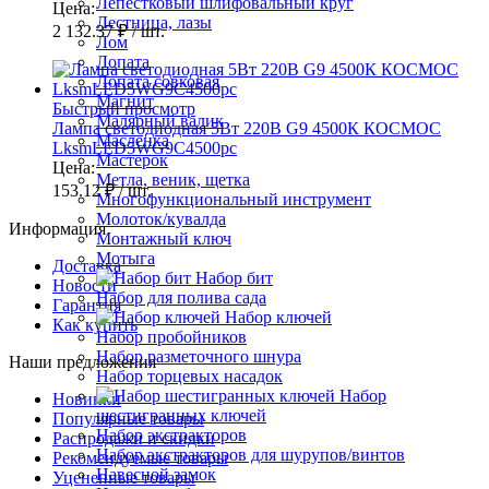
Лепестковый шлифовальный круг
Цена:
Лестница, лазы
2 132.37 ₽
/ шт.
Лом
Лопата
Лопата совковая
Магнит
Быстрый просмотр
Малярный валик
Лампа светодиодная 5Вт 220В G9 4500К КОСМОС
Масленка
LksmLED5WG9C4500pc
Мастерок
Цена:
Метла, веник, щетка
153.12 ₽
/ шт.
Многофункциональный инструмент
Молоток/кувалда
Информация
Монтажный ключ
Мотыга
Доставка
Набор бит
Новости
Набор для полива сада
Гарантия
Набор ключей
Как купить
Набор пробойников
Набор разметочного шнура
Наши предложения
Набор торцевых насадок
Набор
Новинки
шестигранных ключей
Популярные товары
Набор экстракторов
Распродажи и скидки
Набор экстракторов для шурупов/винтов
Рекомендуемые товары
Навесной замок
Уцененные товары