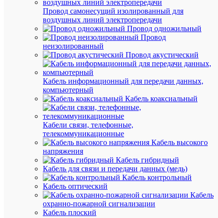
Провод самонесущий изолированный для
воздушных линий электропередачи
Быстры
Провод одножильный
просмот
Провод
Лампа
неизолированный
светоди
Провод акустический
7Вт
220В
G9
Кабель информационный для передачи данных,
4500К
компьютерный
КОСМО
Кабель коаксиальный
LksmLE
Кабели связи, телефонные,
В
телекоммуникационные
наличии
Кабель высокого
(2
напряжения
шт.)
Кабель гибридный
Артикул
Кабель для связи и передачи данных (медь)
LksmLE
Кабель контрольный
Бренд
Кабель оптический
КОСМО
Кабель
Цена:
охранно-пожарной сигнализации
226.92
Кабель плоский