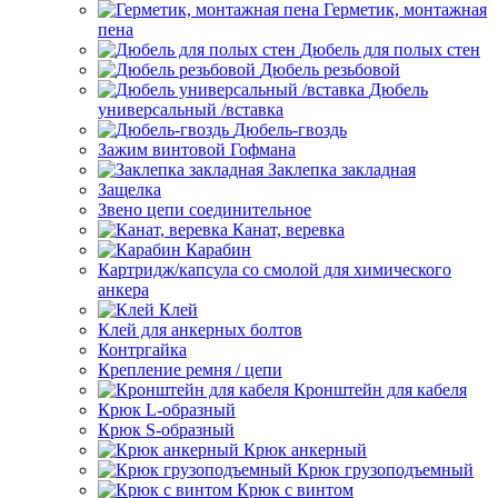
Герметик, монтажная
пена
Дюбель для полых стен
Дюбель резьбовой
Дюбель
универсальный /вставка
Дюбель-гвоздь
Зажим винтовой Гофмана
Заклепка закладная
Защелка
Звено цепи соединительное
Канат, веревка
Карабин
Картридж/капсула со смолой для химического
анкера
Клей
Клей для анкерных болтов
Контргайка
Крепление ремня / цепи
Кронштейн для кабеля
Крюк L-образный
Крюк S-образный
Крюк анкерный
Крюк грузоподъемный
Крюк с винтом