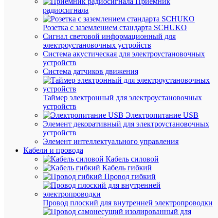
Приемник
сро
радиосигнала
Фо
Лине
ко
Розетка с заземлением стандарта SCHUKO
ла
Сигнал световой информационный для
электроустановочных устройств
Цве
Система акустическая для электроустановочных
4500
тем
устройств
К
по
Система датчиков движения
Цве
4500
тем
К
Таймер электронный для электроустановочных
с
устройств
Электропитание USB
G9
Цо
Элемент декоративный для электроустановочных
устройств
Элемент интеллектуального управления
Кабели и провода
АН
Кабель силовой
Кабель гибкий
ТО
Провод гибкий
(1)
Провод плоский для внутренней электропроводки