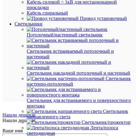
₽
Кабель силовой < 1кВ для нестационарной
/
прокладки
шт.
Кабель спиральный
Провод установочный
Светильники
В
корзину
Потолочный/настенный светильник
Светильник встраиваемый потолочный и
настенный
В
избранн
Светильник накладной потолочный и настенный
К
Светильник
сравнен
настенно-потолочный
Светильник для встраиваемого и поверхностного
монтажа
Светильник
Нашли дешевле
направленного света
Нашли дешевле
Светильник/прожектор
Лента/полоса
Ваше имя
светодиодная