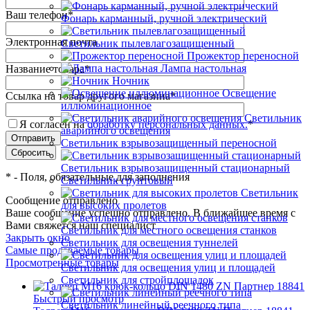
Ваш телефон
*
Фонарь карманный, ручной электрический
Электронная почта
Светильник пылевлагозащищенный
Прожектор переносной
Лампа настольная
Название товара
*
Ночник
Освещение
Ссылка на товар другого магазина
*
иллюминационное
Светильник
Я согласен на
обработку персональных данных.
*
аварийного освещения
Светильник взрывозащищенный переносной
Светильник взрывозащищенный стационарный
*
- Поля, обязательные для заполнения
Светильник грунтовый
Светильник
Сообщение отправлено
для высоких пролетов
Ваше сообщение успешно отправлено. В ближайшее время с
Вами свяжется наш специалист
Светильник для местного освещения станков
Закрыть окно
Светильник для освещения туннелей
Самые продаваемые товары
Просмотренные товары
Светильник для освещения улиц и площадей
Светильник для стройплощадок
Быстрый просмотр
Светильник линейный реечного типа