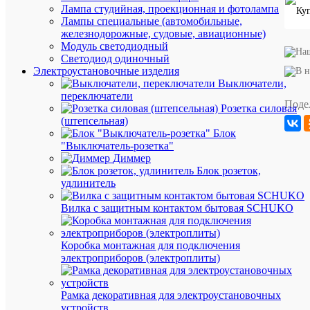
Лампа студийная, проекционная и фотолампа
Производи
КОСМО
Лампы специальные (автомобильные,
Диаметр,
16
железнодорожные, судовые, авиационные)
мм
мм
Модуль светодиодный
Длина,
60
Светодиод одиночный
мм
мм
Электроустановочные изделия
70-
Выключатели,
Индекс
79
переключатели
цветопере
(класс
Поде
Розетка силовая
2А)
(штепсельная)
Исполнен
Прозрач
Блок
стекла/
(-
колбы
ая)
"Выключатель-розетка"
Диммер
Класс
A
энергоэфф
Блок розеток,
удлинитель
Мощность
5
лампы,
Вт
Вт
Вилка с защитным контактом бытовая SCHUKO
Кол-
во
в
Коробка монтажная для подключения
упаковке
электроприборов (электроплиты)
100
шт.
Единица
Рамка декоративная для электроустановочных
измерени
устройств