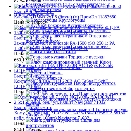
87.54 ₽
/ упак.
Розетка стандарта СЕЕ с выключателем, с
предохранителем
Быстрый просмотр
Инструмент ручной
Кабель NUM-О 2х1.5 (бухта) (м) ПромЭл 11853650
Круглогубцы
Цена по запросу
Кусачки бокорезы
Отвертка крестовая
Отвертка с
Быстрый просмотр
шестигранником
Зажим натяжной клиновой PA-1500 (SO 250.1; PA
Отвертка шлицевая
1500E; ЗАН 50-70) ИНСТАЛЛ 12026
Пассатижи
Цена:
Торцевые кусачки
660.10 ₽
/ шт.
Ключ
комбинированный гаечный
Рулетка
Быстрый просмотр
Маркер
Контактор 3п 18А 1НО 220В AC TeSys E SchE
Набор инструментов
LC1E1810M5
Набор отверток
Цена по запросу
Пояс для инструментов
Система протяжки
кабеля
Быстрый просмотр
Штангенциркуль,
Хомут кабельный 71 032 NCT-025-150-100/WH 2.5х150
микроометр
нейл. бел. (уп.100шт) Navigator 71032
Ящик для
Цена:
инструментов
84.61 ₽
/ упак.