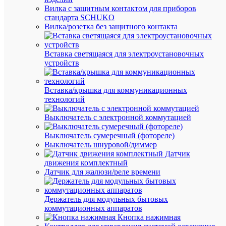
КОС
Пр
Вилка с защитным контактом для приборов
стандарта SCHUKO
16
Диа
Вилка/розетка без защитного контакта
мм
мм
60
Дли
мм
мм
Вставка светящаяся для электроустановочных
устройств
70-
79
Ин
(клас
цве
Вставка/крышка для коммуникационных
2А)
технологий
Проз
Ис
Выключатель с электронной коммутацией
(-
сте
ая)
ко
Выключатель сумеречный (фотореле)
Кла
Выключатель шнуровой/диммер
A
эне
Датчик
движения комплектный
5
Мо
Датчик для жалюзи/реле времени
Вт
лам
Но
240
Держатель для модульных бытовых
на
В
коммутационных аппаратов
по
Кнопка нажимная