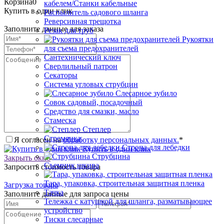
Корзина
0
кабелем/Станки кабельные
Купить в один клик
Распылитель садового шланга
Реверсивная трещотка
Заполните данные для заказа
Резак для труб
Рукоятки
для съема предохранителей
Сантехнический ключ
Сверлильный патрон
Секаторы
Система угловых струбцин
Слесарное зубило
Совок садовый, посадочный
Средство для смазки, масло
Стамеска
Степлер
Стремянка
Я согласен на
обработку персональных данных.
*
Стропа для лебедки
Купить в один клик
Струбцина
Закрыть окно
Съемник шкива
Запросить стоимость товара
Тара, упаковка, строительная защитная пленка
Загрузка товара
Тачка
Заполните данные для запроса цены
Тележка с катушкой для шланга, разматывающее
устройство
Тиски слесарные