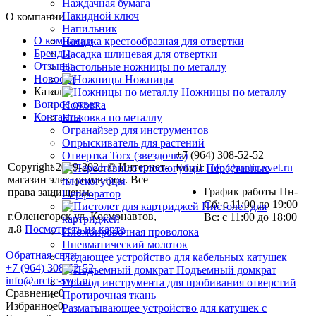
Наждачная бумага
Накидной ключ
О компании
Напильник
О компании
Насадка крестообразная для отвертки
Бренды
Насадка шлицевая для отвертки
Отзывы
Настольные ножницы по металлу
Новости
Ножницы
Каталог
Ножницы по металлу
Вопрос ответ
Ножовка
Контакты
Ножовка по металлу
Огранайзер для инструментов
Опрыскиватель для растений
+7 (964) 308-52-52
Отвертка Torx (звездочка)
Copyright 2019-2021 © Интернет-
Email:
info@arctic-svet.ru
Переставные
магазин электротоваров. Все
плоскогубцы
График работы Пн-
права защищены.
Перфоратор
Сб: с 11:00 до 19:00
Пистолет для
г.Оленегорск ул. Космонавтов,
Вс: с 11:00 до 18:00
картриджей
д.8
Посмотреть на карте
Пломбировочная проволока
Пневматический молоток
Обратная связь
Подающее устройство для кабельных катушек
+7 (964) 308-52-52
Подъемный домкрат
info@arctic-svet.ru
Привод инструмента для пробивания отверстий
Сравнение
0
Протирочная ткань
Избранное
0
Разматывающее устройство для катушек с