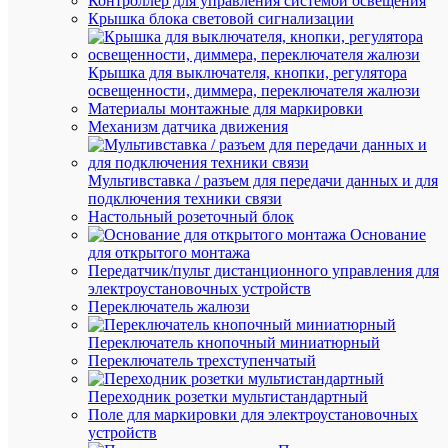
Контроллер для управления системой освещения
220
Но
Крышка блока световой сигнализации
В
нап
40
Но
мА
ток
Крышка для выключателя, кнопки, регулятора
освещенности, диммера, переключателя жалюзи
40
Но
Материалы монтажные для маркировки
мА
ток
Механизм датчика движения
Пере
Ро
ток
ток
Мультивставка / разъем для передачи данных и для
(AC)
подключения техники связи
С
Настольный розеточный блок
Нет
рег
Основание
ярк
для открытого монтажа
Передатчик/пульт дистанционного управления для
Св
электроустановочных устройств
420
пот
Переключатель жалюзи
лм
лм
Переключатель кнопочный миниатюрный
Св
420
Переключатель трехступенчатый
пот
лм
лм
Переходник розетки мультистандартный
Поле для маркировки для электроустановочных
Ср
3000
устройств
но
ч