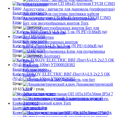
Аксессуары / запчасти для дырокола (перфоратора)
Быстрый просмотр
Аксессуары для системы протяжки кабеля
Коробка установочная СП 68х45 блочная ГУСИ С3М3
Аксессуары для шлифования/полировки
Евро
Бит для звездообразных винтов Torx
Цена по запросу
Бит для
крестообразных винтов
Бит для отвертки
Быстрый просмотр
Бит для шестигранных винтов
Кабель ВВГ-Пнг(А)-LS 3х1.5 ок (N PE) 0.66кВ (м)
Бит для шлицевых винтов
ПромЭл 11854210
Блок для подъемника
Цена по запросу
Болторез
Ведро
Воронка
Быстрый просмотр
Газовая горелка
Кабель TOKOV ELECTRIC ВВГ-Пнг(А)-LS 2х2.5 ОК
Грабли
(N) 0.66кВ (уп.100м) УТ000028382
Держатель для бит
Цена:
Динамометрический
10 615.22 ₽
/ упак.
ключ
Забор/ограждение
Заклепочник ручной
Звездообразный ключ Torx
Земляной бур
Быстрый просмотр
Коробка распределительная ОП 105х105х56мм IP54 7