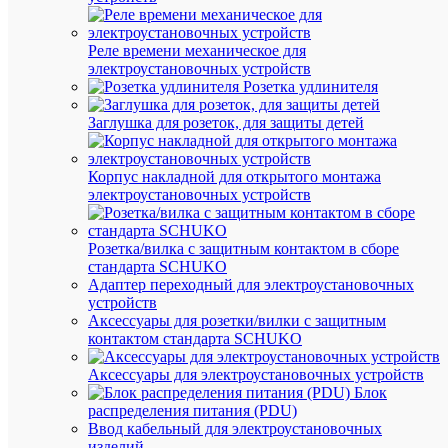
штук
Реле времени механическое для
электроустановочных устройств
Розетка удлинителя
Заглушка для розеток, для защиты детей
Вес
и
габа
Корпус накладной для открытого монтажа
электроустановочных устройств
Дл
60
(мм
Розетка/вилка с защитным контактом в сборе
Вы
стандарта SCHUKO
20
(мм
Адаптер переходный для электроустановочных
устройств
Ши
20
Аксессуары для розетки/вилки с защитным
(мм
контактом стандарта SCHUKO
Ве
15
(гр
Аксессуары для электроустановочных устройств
Блок
распределения питания (PDU)
Про
Ввод кабельный для электроустановочных
изделий