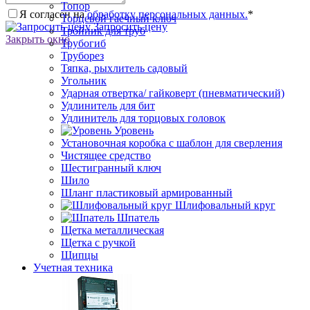
Топор
Я согласен на
обработку персональных данных.
*
Торцевой гаечный ключ
Запросить цену
Тройник для труб
Закрыть окно
Трубогиб
Труборез
Тяпка, рыхлитель садовый
Угольник
Ударная отвертка/ гайковерт (пневматический)
Удлинитель для бит
Удлинитель для торцовых головок
Уровень
Установочная коробка с шаблон для сверления
Чистящее средство
Шестигранный ключ
Шило
Шланг пластиковый армированный
Шлифовальный круг
Шпатель
Щетка металлическая
Щетка с ручкой
Щипцы
Учетная техника