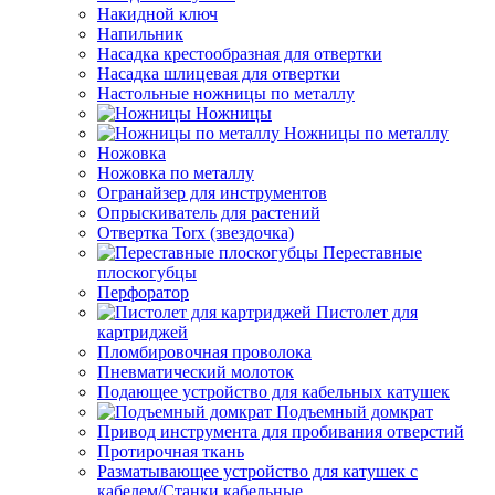
Накидной ключ
Напильник
Насадка крестообразная для отвертки
Насадка шлицевая для отвертки
Настольные ножницы по металлу
Ножницы
Ножницы по металлу
Ножовка
Ножовка по металлу
Огранайзер для инструментов
Опрыскиватель для растений
Отвертка Torx (звездочка)
Переставные
плоскогубцы
Перфоратор
Пистолет для
картриджей
Пломбировочная проволока
Пневматический молоток
Подающее устройство для кабельных катушек
Подъемный домкрат
Привод инструмента для пробивания отверстий
Протирочная ткань
Разматывающее устройство для катушек с
кабелем/Станки кабельные