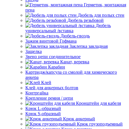
Герметик, монтажная
пена
Дюбель для полых стен
Дюбель резьбовой
Дюбель
универсальный /вставка
Дюбель-гвоздь
Зажим винтовой Гофмана
Заклепка закладная
Защелка
Звено цепи соединительное
Канат, веревка
Карабин
Картридж/капсула со смолой для химического
анкера
Клей
Клей для анкерных болтов
Контргайка
Крепление ремня / цепи
Кронштейн для кабеля
Крюк L-образный
Крюк S-образный
Крюк анкерный
Крюк грузоподъемный