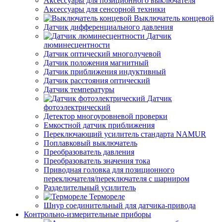
Аксессуары для позиционного выключателя
Аксессуары для сенсорной техники
Выключатель концевой
Датчик дифференциального давления
Датчик
люминесцентности
Датчик оптический многолучевой
Датчик положения магнитный
Датчик приближения индуктивный
Датчик расстояния оптический
Датчик температуры
Датчик
фотоэлектрический
Детектор многоуровневой проверки
Емкостной датчик приближения
Переключающий усилитель стандарта NAMUR
Поплавковый выключатель
Преобразователь давления
Преобразователь значения тока
Приводная головка для позиционного
переключателя/переключателя с шарниром
Разделительный усилитель
Термореле
Шнур соединительный для датчика-привода
Контрольно-измерительные приборы