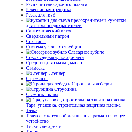
Распылитель садового шланга
Реверсивная трещотка
Резак для труб
Рукоятки
для съема предохранителей
Сантехнический ключ
Сверлильный патрон
Секаторы
Система угловых струбцин
Слесарное зубило
Совок садовый, посадочный
Средство для смазки, масло
Стамеска
Степлер
Стремянка
Стропа для лебедки
Струбцина
Съемник шкива
Тара, упаковка, строительная защитная пленка
Тачка
Тележка с катушкой для шланга, разматывающее
устройство
Тиски слесарные
Топор