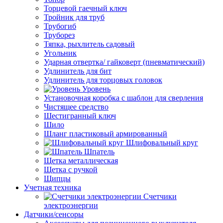
Торцевой гаечный ключ
Тройник для труб
Трубогиб
Труборез
Тяпка, рыхлитель садовый
Угольник
Ударная отвертка/ гайковерт (пневматический)
Удлинитель для бит
Удлинитель для торцовых головок
Уровень
Установочная коробка с шаблон для сверления
Чистящее средство
Шестигранный ключ
Шило
Шланг пластиковый армированный
Шлифовальный круг
Шпатель
Щетка металлическая
Щетка с ручкой
Щипцы
Учетная техника
Счетчики
электроэнергии
Датчики/сенсоры