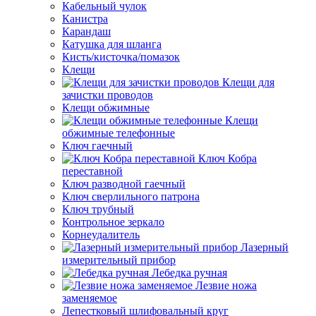
Кабельный чулок
Канистра
Карандаш
Катушка для шланга
Кисть/кисточка/помазок
Клещи
Клещи для
зачистки проводов
Клещи обжимные
Клещи
обжимные телефонные
Ключ гаечный
Ключ Кобра
переставной
Ключ разводной гаечный
Ключ сверлильного патрона
Ключ трубный
Контрольное зеркало
Корнеудалитель
Лазерный
измерительный прибор
Лебедка ручная
Лезвие ножа
заменяемое
Лепестковый шлифовальный круг