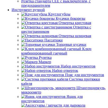
Розетка стандарта СЕЕ с выключателем, с
предохранителем
Инструмент ручной
Круглогубцы
Кусачки бокорезы
Отвертка крестовая
Отвертка с
шестигранником
Отвертка шлицевая
Пассатижи
Торцевые кусачки
Ключ
комбинированный гаечный
Рулетка
Маркер
Набор инструментов
Набор отверток
Пояс для инструментов
Система протяжки
кабеля
Штангенциркуль,
микроометр
Ящик для
инструментов