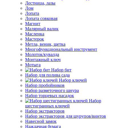
Лестница, лазы
Лом
Лопата
Лопата совковая
Магнит
Малярный валик
Масленка
Мастерок
Метла, веник, щетка
Многофункциональный инструмент
Молоток/кувалда
Монтажный ключ
Мотыга
Набор бит
Набор для полива сада
Набор ключей
Набор пробойников
Набор разметочного шнура
Набор торцевых насадок
Набор
шестигранных ключей
Набор экстракторов
Набор экстракторов для шурупов/винтов
Навесной замок
Наждачная бумага