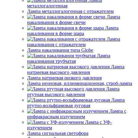
Лампа
металлогалогенная
Лампа металлогалогенная с отражателем
Лампа
накаливания в форме свечи
Лампа
накаливания в форме шара
Лампа
накаливания с отражателем
Лампа накаливания типа Globe
Лампа
накаливания трубчатая
Лампа
натриевая высокого давления
Лампа натриевая низкого давления
Лампа неоновая, иллюминационная, строб-лампа
Лампа
ртутная высокого давления
Лампа
ртутно-вольфрамовая дуговая
Лампа с
инфракрасным излучением
Лампа с УФ-
излучением
Лампа сигнальная светофора